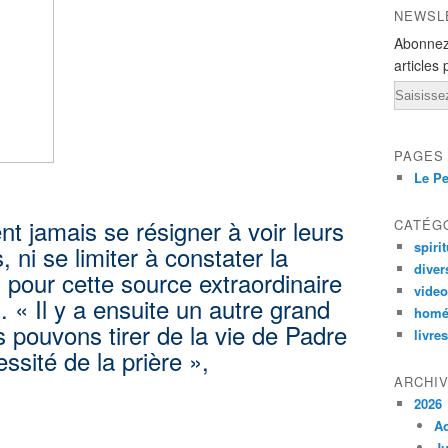
NEWSL
Abonnez
articles 
Email
PAGES
Le Pe
nt jamais se résigner à voir leurs
CATÉG
spirit
 ni se limiter à constater la
diver
s pour cette source extraordinaire
vide
. « Il y a ensuite un autre grand
homé
pouvons tirer de la vie de Padre
livres
essité de la prière »,
ARCHI
2026
A
Ju