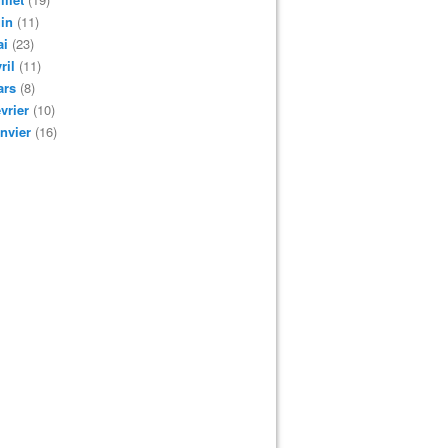
in
(11)
ai
(23)
ril
(11)
ars
(8)
vrier
(10)
nvier
(16)