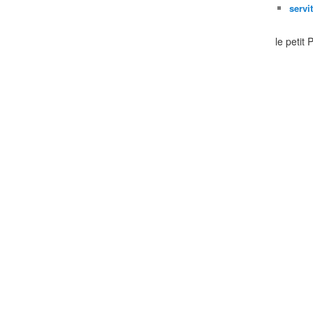
servi
le petit