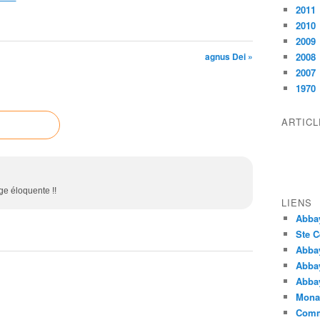
2011
2010
2009
agnus Dei »
2008
2007
1970
ARTIC
ge éloquente !!
LIENS
Abba
Ste C
Abba
Abba
Abbay
Monas
Comm