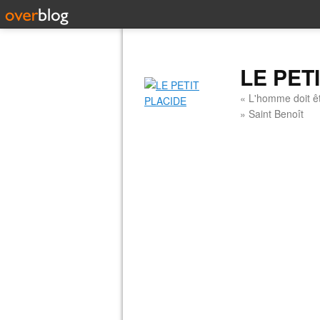
LE PET
« L'homme doit êt
» Saint Benoît