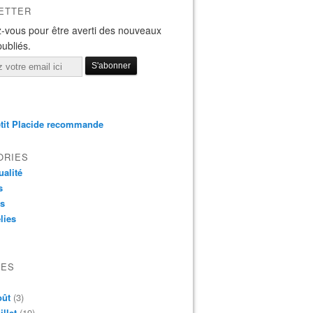
ETTER
-vous pour être averti des nouveaux
publiés.
tit Placide recommande
ORIES
ualité
s
os
lies
VES
oût
(3)
illet
(19)