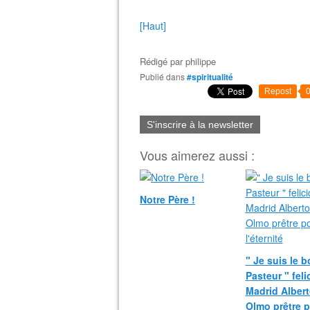
[Haut]
Rédigé par
philippe
Publié dans
#spiritualité
Repost
S'inscrire à la newsletter
Vous aimerez aussi :
Notre Père !
" Je suis le 
Pasteur " fel
Madrid Albert
Olmo prêtre 