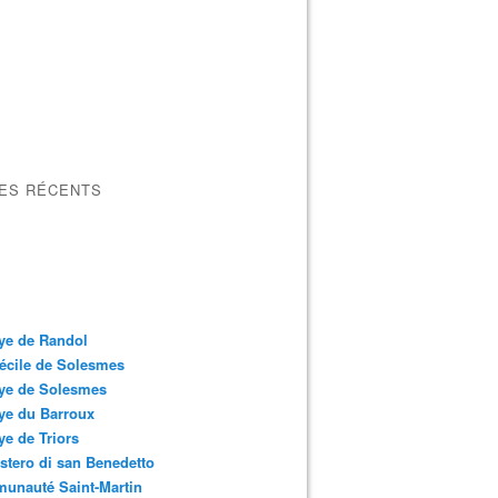
LES RÉCENTS
ye de Randol
écile de Solesmes
ye de Solesmes
ye du Barroux
e de Triors
tero di san Benedetto
unauté Saint-Martin