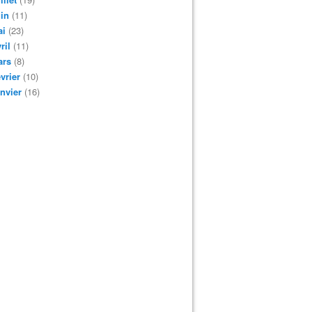
in
(11)
ai
(23)
ril
(11)
ars
(8)
vrier
(10)
nvier
(16)