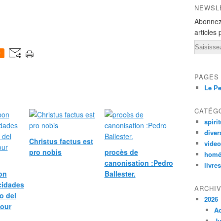
NEWSL
Abonnez
articles 
Email
0
PAGES
Le Pe
CATÉG
spirit
diver
Christus factus est
vide
pro nobis
procès de
homé
canonisation :Pedro
livres
bon
Ballester.
icidades
ARCHI
o del
2026
pour
A
Ju