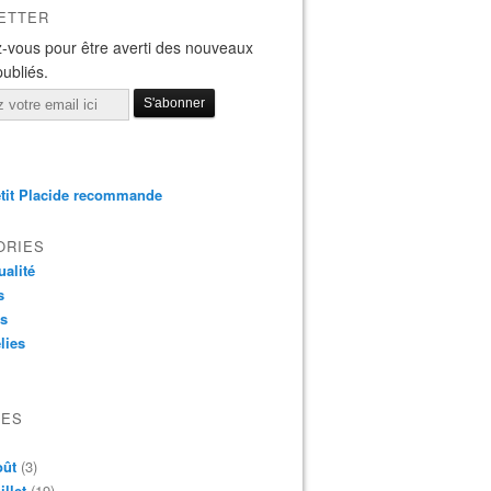
ETTER
-vous pour être averti des nouveaux
publiés.
tit Placide recommande
ORIES
ualité
s
os
lies
VES
oût
(3)
illet
(19)