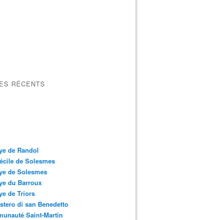
LES RÉCENTS
ye de Randol
écile de Solesmes
ye de Solesmes
ye du Barroux
e de Triors
tero di san Benedetto
unauté Saint-Martin