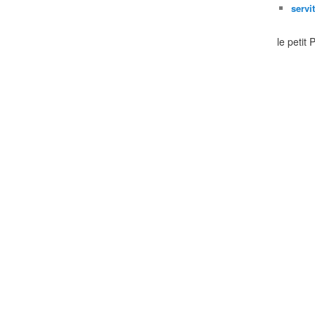
servi
le petit