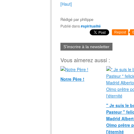
[Haut]
Rédigé par
philippe
Publié dans
#spiritualité
Repost
S'inscrire à la newsletter
Vous aimerez aussi :
Notre Père !
" Je suis le 
Pasteur " fel
Madrid Albert
Olmo prêtre 
l'éternité