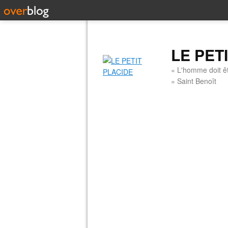
LE PET
« L'homme doit êt
» Saint Benoît