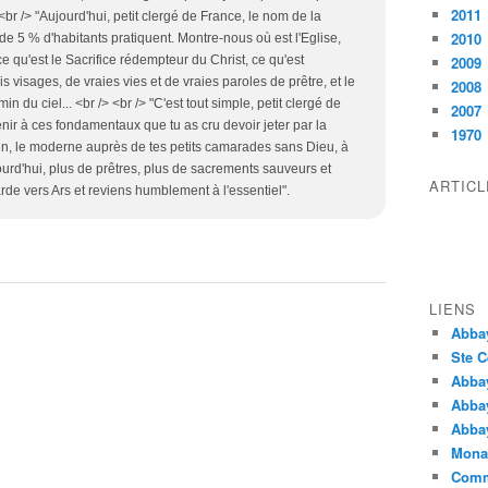
2011
 <br /> "Aujourd'hui, petit clergé de France, le nom de la
2010
 5 % d'habitants pratiquent. Montre-nous où est l'Eglise,
e qu'est le Sacrifice rédempteur du Christ, ce qu'est
2009
s visages, de vraies vies et de vraies paroles de prêtre, et le
2008
n du ciel... <br /> <br /> "C'est tout simple, petit clergé de
2007
venir à ces fondamentaux que tu as cru devoir jeter par la
1970
alin, le moderne auprès de tes petits camarades sans Dieu, à
ourd'hui, plus de prêtres, plus de sacrements sauveurs et
ARTIC
arde vers Ars et reviens humblement à l'essentiel".
LIENS
Abba
Ste C
Abba
Abba
Abbay
Monas
Comm