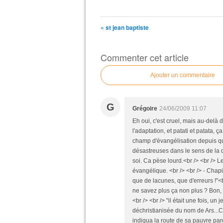
« st jean baptiste
Commenter cet article
Ajouter un commentaire
G
Grégoire
24/06/2009 11:07
Eh oui, c'est cruel, mais au-delà d
l'adaptation, et patati et patata, 
champ d'évangélisation depuis qu
désastreuses dans le sens de la 
soi. Ca pèse lourd.<br /> <br /> L
évangélique. <br /> <br /> - Chapit
que de lacunes, que d'erreurs !"<b
ne savez plus ça non plus ? Bon, o
<br /> <br /> "il était une fois,
déchristianisée du nom de Ars...Ch
indiqua la route de sa pauvre par