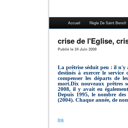
Accueil
Règle De Saint Benoît
crise de l'Eglise, cr
Publié le 24 Juin 2009
La prêtrise séduit peu : il n'
destinés à exercer le service
compenser les départs de leu
mort.Dix nouveaux prêtres 
2008, il y avait eu égalemen
Depuis 1995, le nombre des o
(2004). Chaque année, de nom
link