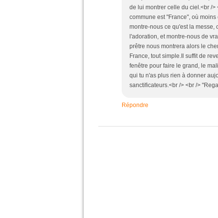
de lui montrer celle du ciel.<br />
commune est "France", où moins de
montre-nous ce qu'est la messe, c
l'adoration, et montre-nous de vrai
prêtre nous montrera alors le chemi
France, tout simple.Il suffit de re
fenêtre pour faire le grand, le m
qui tu n'as plus rien à donner auj
sanctificateurs.<br /> <br /> "Reg
Répondre