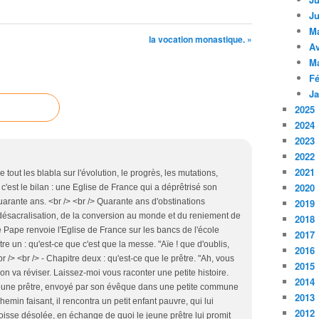
Ju
M
la vocation monastique. »
Av
M
Fé
Ja
2025
2024
2023
2022
2021
e tout les blabla sur l'évolution, le progrès, les mutations,
2020
ça c'est le bilan : une Eglise de France qui a déprêtrisé son
arante ans. <br /> <br /> Quarante ans d'obstinations
2019
désacralisation, de la conversion au monde et du reniement de
2018
e Pape renvoie l'Eglise de France sur les bancs de l'école
2017
re un : qu'est-ce que c'est que la messe. "Aïe ! que d'oublis,
2016
r /> <br /> - Chapitre deux : qu'est-ce que le prêtre. "Ah, vous
2015
n va réviser. Laissez-moi vous raconter une petite histoire.
2014
 un jeune prêtre, envoyé par son évêque dans une petite commune
2013
emin faisant, il rencontra un petit enfant pauvre, qui lui
2012
oisse désolée, en échange de quoi le jeune prêtre lui promit