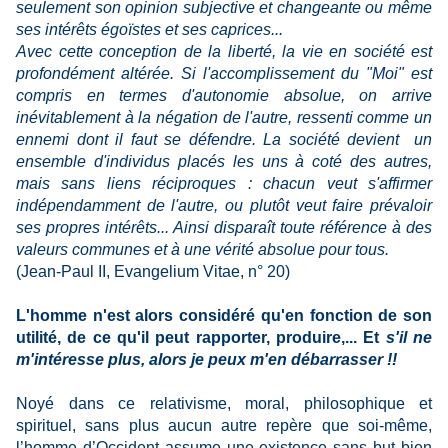
seulement son opinion subjective et changeante ou même
ses intérêts égoïstes et ses caprices
...
Avec cette conception de la liberté, la vie en société est
profondément altérée. Si l'accomplissement du "Moi" est
compris en termes d'autonomie absolue, on arrive
inévitablement à la négation de l'autre, ressenti comme un
ennemi dont il faut se défendre. La société devient un
ensemble d'individus placés les uns à coté des autres,
mais sans liens réciproques : chacun veut s'affirmer
indépendamment de l'autre, ou plutôt veut faire prévaloir
ses propres intérêts... Ainsi disparaît toute référence à des
valeurs communes et à une vérité absolue pour tous.
(Jean-Paul II, Evangelium Vitae, n° 20)
L'homme n'est alors considéré qu'en fonction de son
utilité, de ce qu'il peut rapporter, produire,... Et
s'il ne
m'intéresse plus, alors je peux m'en débarrasser !!
Noyé dans ce relativisme, moral, philosophique et
spirituel, sans plus aucun autre repère que soi-même,
l’homme d’Occident assume une existence sans but bien