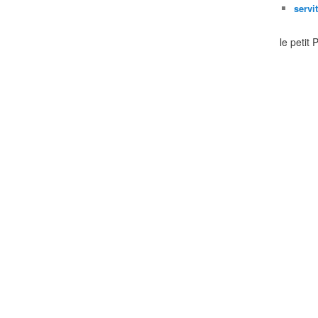
servi
le petit