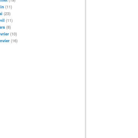
in
(11)
ai
(23)
ril
(11)
ars
(8)
vrier
(10)
nvier
(16)