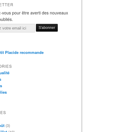
ETTER
-vous pour être averti des nouveaux
publiés.
tit Placide recommande
ORIES
ualité
s
os
lies
VES
oût
(3)
illet
(19)