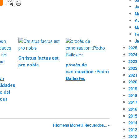
0
Ju
M
Av
M
Fé
Ja
2025
2024
Christus factus est
2023
pro nobis
procès de
2022
canonisation :Pedro
2021
bon
Ballester.
2020
icidades
2019
o del
2018
pour
2017
2016
2015
2014
Filomena Moretti. Recuerdos... »
2013
2012