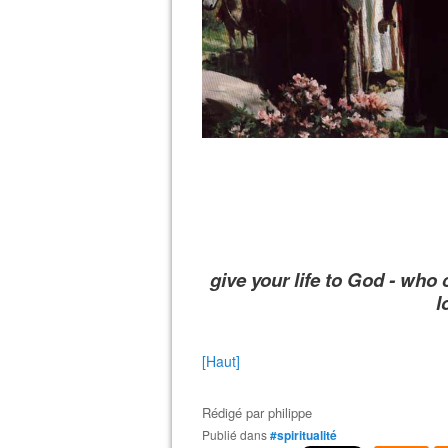
give your life to God - who
l
[Haut]
Rédigé par
philippe
Publié dans
#spiritualité