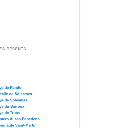
LES RÉCENTS
ye de Randol
écile de Solesmes
ye de Solesmes
ye du Barroux
e de Triors
tero di san Benedetto
unauté Saint-Martin