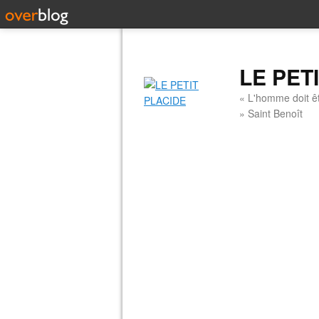
LE PET
« L'homme doit êt
» Saint Benoît