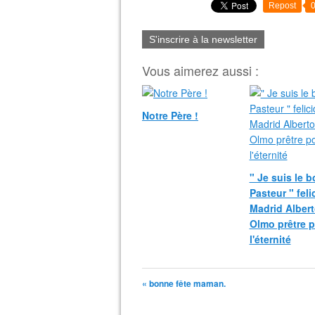
Repost
S'inscrire à la newsletter
Vous aimerez aussi :
Notre Père !
" Je suis le 
Pasteur " fel
Madrid Albert
Olmo prêtre 
l'éternité
« bonne fête maman.