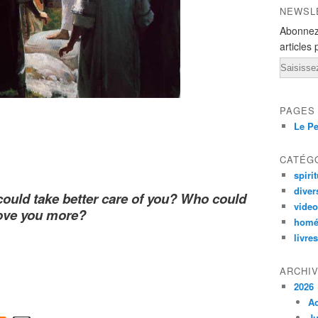
NEWSL
Abonnez
articles 
Email
PAGES
Le Pe
CATÉG
spirit
diver
 could take better care of you? Who could
vide
ove you more?
homé
livres
ARCHI
2026
A
Ju