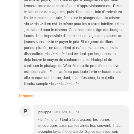
au lieu de payer, il est évident que le magasin en question
fermera, faute de rentabilité puis d'approvisionnement. Et<br
/> l'absence de magasins, puis d'industries, loin d'enrichir en
fin de compte le peuple, finira par le plonger dans la misère.
<br /> <br /> Il en est de même pour les œuvres intellectuelles
, et d'abord pour le cinéma. Cette industrie exige des budgets
lourds. Il est impossible d'obtenir les trucages qui plaisent au
jeunes sans en<br /> payer le prix. Si ce genre de films
partout piratés, ne rapportent plus à leurs auteurs, alors ils
disparaitront.<br /> <br /> Il est évident que les jeunes ont
déjà trouvé le moyen de contourner la loi Hadopi et de
continuer le piratage du Web. Mais cette première tentative
est nécessaire. Elle n'arrêtera pas toute la<br /> fraude mais
elle marque une borne, dont, il faut l'espérer, la majorité
tiendra compte.<br /> <br /> <br />
Répondre
P
philippe
09/01/2010 11:31
<br /> merci.. ! tout à fait d'accord. les jeunes
encouragés aussi par les aînés trop souvent, Il faut
accepter la<br /> morale de l'Eglise dans tout son