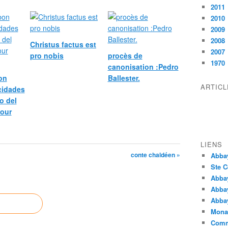
2011
2010
2009
2008
Christus factus est
2007
pro nobis
procès de
1970
canonisation :Pedro
bon
Ballester.
ARTIC
icidades
o del
pour
LIENS
conte chaldéen »
Abba
Ste C
Abba
Abba
Abbay
Monas
Comm