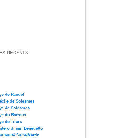
LES RÉCENTS
ye de Randol
écile de Solesmes
ye de Solesmes
ye du Barroux
e de Triors
tero di san Benedetto
unauté Saint-Martin