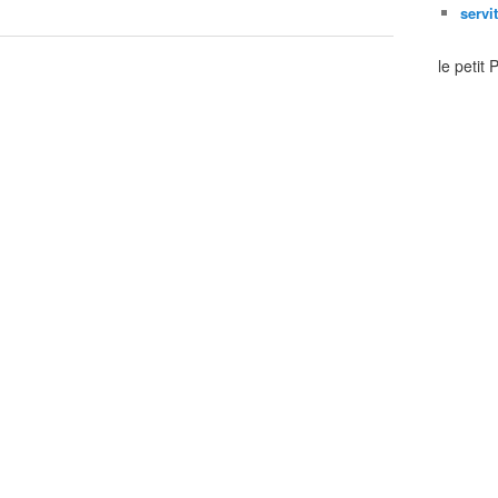
servi
le petit