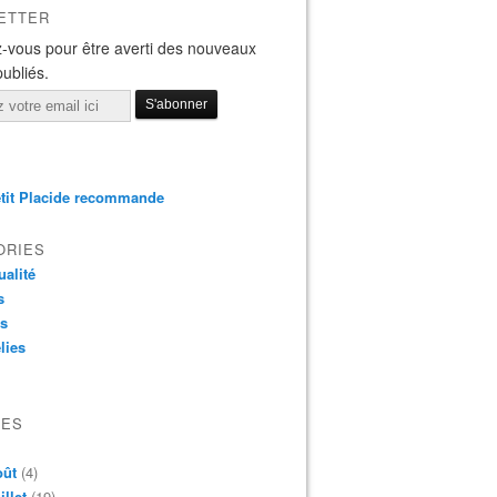
ETTER
-vous pour être averti des nouveaux
publiés.
tit Placide recommande
ORIES
ualité
s
os
lies
VES
oût
(4)
illet
(19)