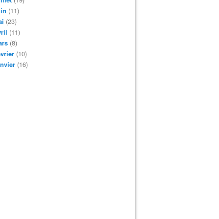
in
(11)
ai
(23)
ril
(11)
ars
(8)
vrier
(10)
nvier
(16)