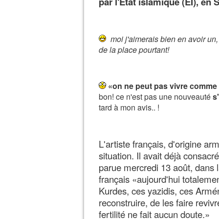
par l'Etat islamique (EI), en S
moi j'aimerais bien en avoir un, a
de la place pourtant!
«on ne peut pas vivre comme ça
bon! ce n'est pas une nouveauté
s
tard à mon avis.. !
L'artiste français, d'origine a
situation. Il avait déjà consacr
parue mercredi 13 août, dans la
français «aujourd'hui totaleme
Kurdes, ces yazidis, ces Armén
reconstruire, de les faire revi
fertilité ne fait aucun doute.»