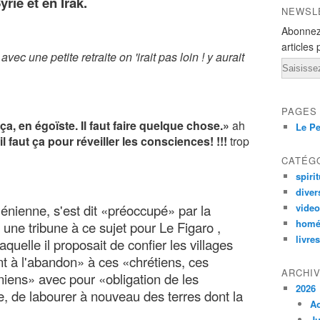
yrie et en Irak.
NEWSL
Abonnez
articles 
vec une petite retraite on 'irait pas loin ! y aurait
Email
PAGES
, en égoïste. Il faut faire quelque chose.»
ah
Le Pe
'il faut ça pour réveiller les consciences! !!!
trop
CATÉG
spirit
diver
rménienne, s'est dit «préoccupé» par la
vide
homé
é une tribune à ce sujet pour Le Figaro ,
livres
quelle il proposait de confier les villages
nt à l'abandon» à ces «chrétiens, ces
ARCHI
iens» avec pour «obligation de les
2026
vre, de labourer à nouveau des terres dont la
A
Ju