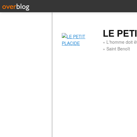
LE PET
« L'homme doit êt
» Saint Benoît