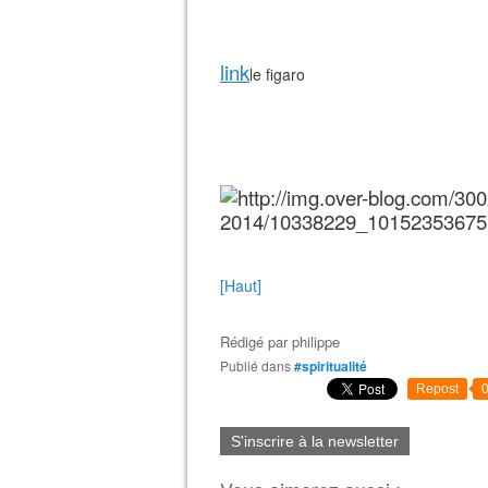
link
le figaro
[Haut]
Rédigé par
philippe
Publié dans
#spiritualité
Repost
S'inscrire à la newsletter