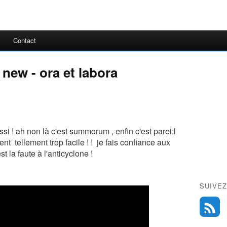
Contact
new - ora et labora
ssi ! ah non là c'est summorum , enfin c'est parei:l
nt tellement trop facile ! ! je fais confiance aux
t la faute à l'anticyclone !
SUIVEZ