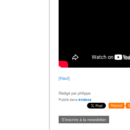
[Haut]
Rédigé par
philippe
Publié dans
#videos
Repost
S'inscrire à la newsletter