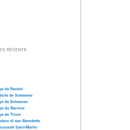
LES RÉCENTS
ye de Randol
écile de Solesmes
ye de Solesmes
ye du Barroux
e de Triors
tero di san Benedetto
unauté Saint-Martin