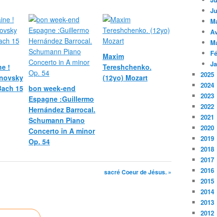
Ju
M
Av
M
Fé
Maxim
Ja
e !
Tereshchenko.
2025
novsky
(12yo) Mozart
2024
 Bach 15
bon week-end
2023
Espagne :Guillermo
2022
Hernández Barrocal.
2021
Schumann Piano
2020
Concerto in A minor
2019
Op. 54
2018
2017
2016
sacré Coeur de Jésus. »
2015
2014
2013
2012