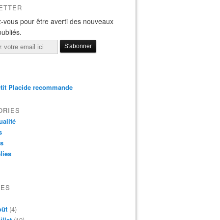
ETTER
-vous pour être averti des nouveaux
publiés.
tit Placide recommande
ORIES
ualité
s
os
lies
VES
oût
(4)
illet
(19)