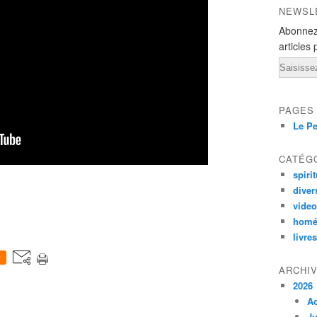
NEWSL
Abonnez
articles 
Email
PAGES
Le Pe
CATÉG
spirit
diver
vide
homé
livres
0
ARCHI
2026
A
Ju