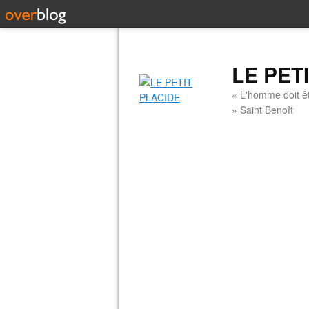
LE PET
« L'homme doit êt
» Saint Benoît