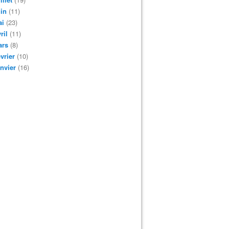
in
(11)
ai
(23)
ril
(11)
ars
(8)
vrier
(10)
nvier
(16)