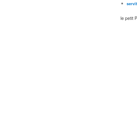
servi
le petit