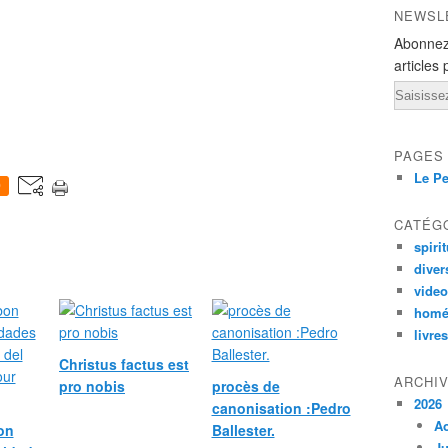
NEWSL
Abonnez
articles 
Email
PAGES
Le Pe
0
CATÉG
spirit
diver
vide
homé
livres
Christus factus est
ARCHI
pro nobis
procès de
2026
canonisation :Pedro
A
bon
Ballester.
Ju