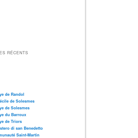
LES RÉCENTS
ye de Randol
écile de Solesmes
ye de Solesmes
ye du Barroux
e de Triors
tero di san Benedetto
unauté Saint-Martin