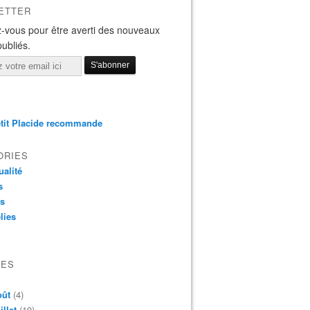
ETTER
-vous pour être averti des nouveaux
publiés.
tit Placide recommande
ORIES
ualité
s
os
lies
VES
oût
(4)
illet
(19)