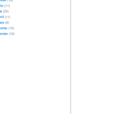
in
(11)
ai
(23)
ril
(11)
ars
(8)
vrier
(10)
nvier
(16)