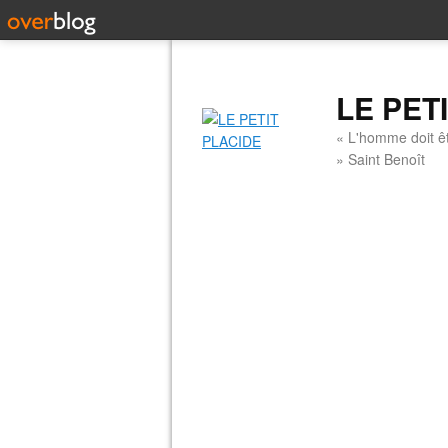
LE PET
« L'homme doit êt
» Saint Benoît