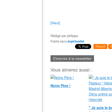
[Haut]
Rédigé par
philippe
Publié dans
#spiritualité
Repost
S'inscrire à la newsletter
Vous aimerez aussi :
Notre Père !
" Je suis le 