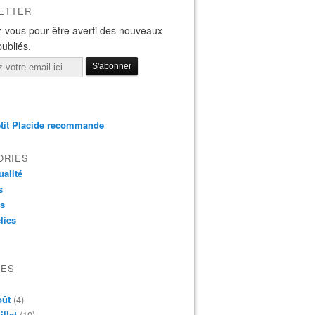
ETTER
-vous pour être averti des nouveaux
publiés.
tit Placide recommande
ORIES
ualité
s
os
lies
VES
oût
(4)
illet
(19)