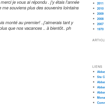
. merci je vous ai répondu . j'y étais l'année
2011
 je me souviens plus des souvenirs lointains
2010
2009
2008
suis monté au premier! ..j'aimerais tant y
2007
 plus que nos vacances .. à bientôt.. ph
1970
ARTIC
LIENS
Abba
Ste C
Abba
Abba
Abbay
Monas
Comm