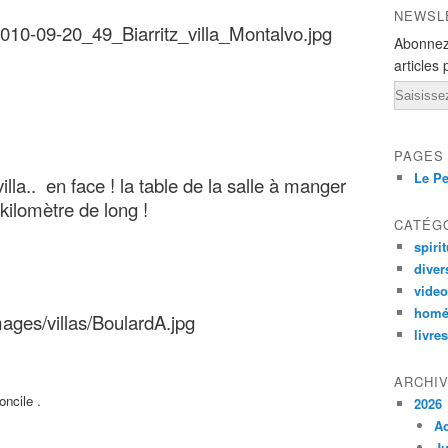
NEWSL
Abonnez
articles 
Email
PAGES
Le Pe
 villa.. en face ! la table de la salle à manger
 kilomètre de long !
CATÉG
spirit
diver
vide
homé
livres
ARCHI
ncile .
2026
A
Ju