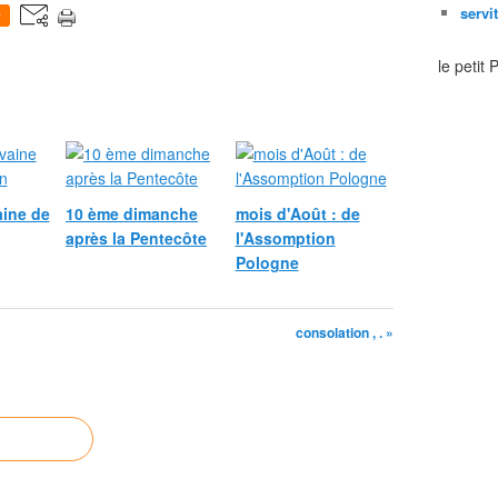
servi
0
le petit
ine de
10 ème dimanche
mois d'Août : de
après la Pentecôte
l'Assomption
Pologne
consolation , . »