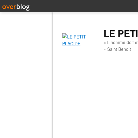
LE PET
« L'homme doit êt
» Saint Benoît