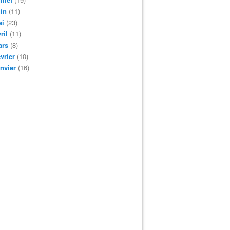
in
(11)
ai
(23)
ril
(11)
ars
(8)
vrier
(10)
nvier
(16)