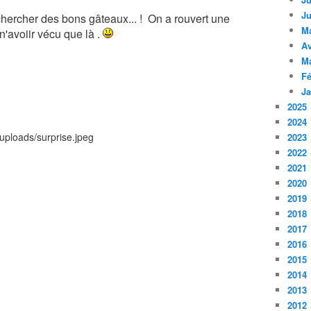
Ju
s chercher des bons gâteaux... ! On a rouvert une
M
 n'avoiir vécu que là .
Av
M
Fé
Ja
2025
2024
2023
2022
2021
2020
2019
2018
2017
2016
2015
2014
2013
2012