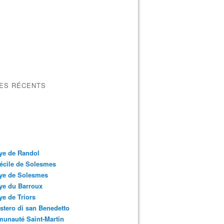
LES RÉCENTS
ye de Randol
écile de Solesmes
ye de Solesmes
ye du Barroux
e de Triors
tero di san Benedetto
unauté Saint-Martin