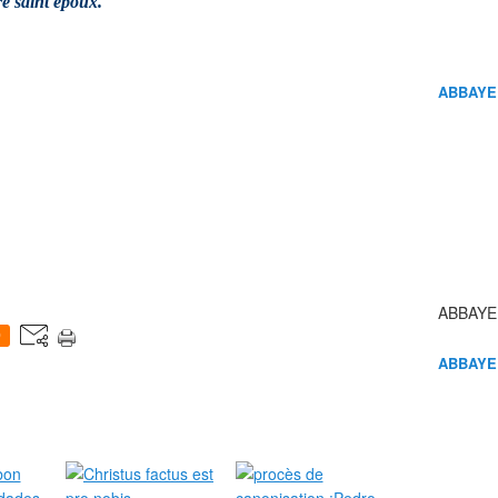
re saint époux.
ABBAYE
ABBAYE
0
ABBAYE