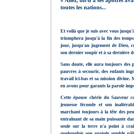
« Allez, dit-il à ses apôtres av
toutes les nations..
.
Et voilà que je suis avec vous jusqu'à
triomphera jusqu'à la fin des temp
jour, jusqu'au jugement de Dieu, 
son dernier soupir et à sa dernière 
Sans doute, elle aura toujours des p
pauvres à secourir, des enfants ingr
travail ici-bas et sa mission divine.
en avons pour garants la parole impé
Cette épouse chérie du Sauveur con
jeunesse féconde et son inaltérable
marchant toujours à la tête des peup
entraînant de sa main puissante dan
seule sur la terre n'a point à crai
quelquefois son auréole semble pâl