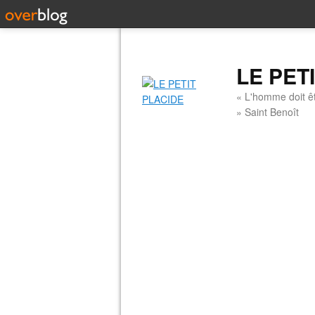
LE PET
« L'homme doit êt
» Saint Benoît