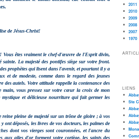
2011
es.
2010
2009
2008
ise de Jésus-Christ!
2007
1970
ARTIC
 Vous êtes vraiment le chef-d'œuvre de l'Esprit divin,
é sainte. La majesté des pontifes siège sur votre front.
es prophètes qui lisent dans l'avenir, et pourtant il y a
ux et de modeste, comme dans le regard des jeunes
e des autels. Votre attitude rappelle la contenance des
LIENS
e main, vous pressez sur votre cœur la croix de mon
Abba
e mystique et délicieuse nourriture qui fait germer les
Ste C
Abba
Abba
reine pleine de majesté sur un trône de gloire ; à vos
Abbay
s y ont déposés, les livres de vos docteurs, les palmes de
Monas
ches dont vos vierges sont couronnées, et l'ancre du
Comm
s aux ailes d'or forment votre cortège, les saints des