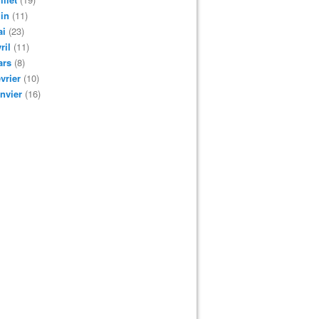
in
(11)
ai
(23)
ril
(11)
ars
(8)
vrier
(10)
nvier
(16)