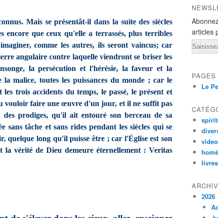
NEWSL
Abonnez
onnus. Mais se présentât-il dans la suite des siècles
articles 
 encore que ceux qu'elle a terrassés, plus terribles
Email
maginer, comme les autres, ils seront vaincus; car
pierre angulaire contre laquelle viendront se briser les
nsonge, la persécution et l'hérésie, la faveur et la
PAGES
e la malice, toutes les puissances du monde ; car le
Le Pe
t les trois accidents du temps, le passé, le présent et
pu vouloir faire une œuvre d'un jour, et il ne suffit pas
CATÉG
eu des prodiges, qu'il ait entouré son berceau de sa
spirit
vée sans tâche et sans rides pendant les siècles qui se
diver
ir, quelque long qu'il puisse être ; car l'Église est son
vide
et la vérité de Dieu demeure éternellement : Veritas
homé
livres
ARCHI
2026
A
Ju