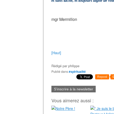
et sans tache, et toujours digne de vot
mgr Mermillon
[Haut]
Rédigé par
philippe
Publié dans
#spiritualité
Repost
S'inscrire à la newsletter
Vous aimerez aussi :