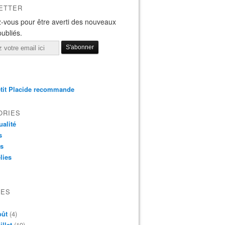
ETTER
-vous pour être averti des nouveaux
publiés.
tit Placide recommande
ORIES
ualité
s
os
lies
VES
oût
(4)
illet
(19)