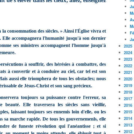
ant de s'élever dans les cieux, allez, enseignez
Ju
M
Av
M
 la consommation des siècles. » Ainsi l'Église vivra et
Fé
s. Elle accompagnera l'humanité jusqu'à son dernier
Ja
comme ses ministres accompagnent l'homme jusqu'à
2025
2024
demeure.
2023
ersécutions à souffrir, des hérésies à combattre, des
2022
ats à convertir et à conduire au ciel, car tel est son
2021
 Mais aussi elle triomphera de tous les obstacles; nous
2020
2019
rissable de Jésus-Christ et son sang précieux.
2018
servera toujours sa puissance contre l'erreur, sa
2017
 beauté. Elle traversera les siècles sans vieillir,
2016
2015
les, laissant toujours ses ennemis loin d'elle, ou les
2014
s sa marche rapide. De tous les gouvernemenls, elle
2013
ndre de funeste révolution qui l'anéantisse ; et si
2012
ir, au moment le moins attendu, elle éblouit tout à