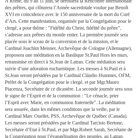
A Rome, du 9 au 11 juin, se déroulera la Rencontre internationale
des prêtres, qui clôturera l’Année sacerdotale voulue par Benoît
XVI en coïncidence avec le 150 anniversaire de la mort du Curé
d’Ars. Cette manifestation, organisée par la Congrégation pour le
clergé, a pour thème : "Fidélité du Christ, fidélité du prêtre",
s’adresse aux prêtres du monde entier. La première journée sera
placée sous le sceau de la conversion et de la mission, et le
Cardinal Joachim Meisner, Archevêque de Cologne (Allemagne),
proposera une méditation en la Basilique St.Paul Hors les murs,
retransmise en direct à St.Jean de Latran. Cette médiation sera
suivie d’une adoration eucharistique. Les messes à St.Paul et à
St.Jean seront présidées par le Cardinal Cláudio Hummes, OFM,
Préfet de la Congrégation pour le clergé, et par Mgr.Mauro
Piacenza, Secrétaire de ce dicastère. La seconde journée sera sous
le signe de l’Esprit et de la communion : "Le cénacle, prier
l’Esprit avec Marie, en communion fraternelle". La méditation
sera assurée, dans les mêmes conditions que la veille, par le
Cardinal Marc Ouellet, PSS, Archevêque de Québec (Canada).
Les messes seront présidées par le Cardinal Tarcisio Bertone,
Secrétaire d’Etat à St.Paul, et par Mgr.Robert Sarah, Secrétaire de
la Congrégation pour l’évangélisation des peuples, au Latran.