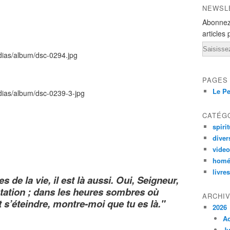
NEWSL
Abonnez
articles 
Email
PAGES
Le Pe
CATÉG
spirit
diver
vide
homé
livres
 de la vie, il est là aussi. Oui, Seigneur,
ntation ; dans les heures sombres où
ARCHI
 s’éteindre, montre-moi que tu es là."
2026
A
Ju