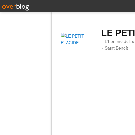
LE PET
« L'homme doit êt
» Saint Benoît