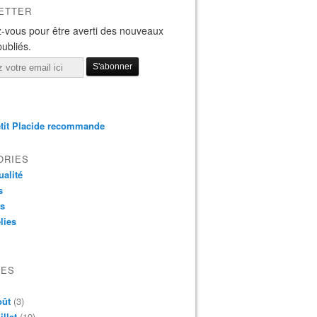
ETTER
-vous pour être averti des nouveaux
publiés.
tit Placide recommande
ORIES
ualité
s
os
lies
VES
oût
(3)
illet
(19)