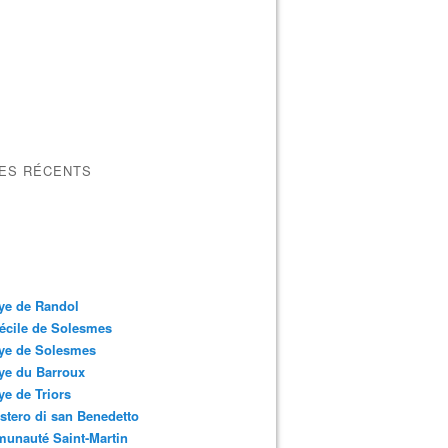
LES RÉCENTS
ye de Randol
écile de Solesmes
ye de Solesmes
ye du Barroux
e de Triors
tero di san Benedetto
unauté Saint-Martin