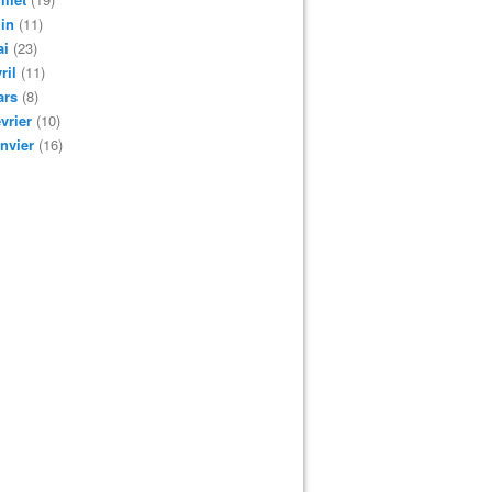
in
(11)
ai
(23)
ril
(11)
ars
(8)
vrier
(10)
nvier
(16)