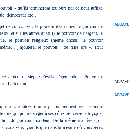
ouvoir » qu’ils termineront toujours par ce petit suffixe
atie, démocratie etc…
ABBAYE
bjet de convoitise : le pouvoir des riches, le pouvoir de
aux, et sur les autres aussi !), le pouvoir de l’argent, le
que, le pouvoir religieux (même chose), le pouvoir
et même… j’ajouterai le pouvoir « de faire rire ». Tout
e veulent un siège : c’est la siégeocratie…. Pouvoir «
ABBAYE
 au Parlement !
ABBAYE
liqué aux apôtres (qui n’y comprennent rien, comme
de dire qui pourra siéger à ses côtés, renverse la logique.
inition du pouvoir mondain. De la même manière qu’il
 : « vous serez grands que dans la mesure où vous serez