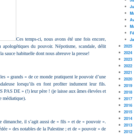
Ju
M
Av
M
Fé
Ces temps-ci, nous avons été une fois encore,
Ja
2025
eu apologétiques du pouvoir. Népotisme, scandale, délit
2024
, la sauce habituelle dont nous abreuve la presse!
2023
2022
2021
les « grands » de ce monde pratiquent le pouvoir d’une
2020
daleuse lorsqu’ils en font profiter indument leur fils.
2019
S PAS DE » (!) leur père ! (je laisse aux âmes élevées et
2018
ie médiatique).
2017
2016
2015
2014
 dimanche, il s’agit aussi de « fils » et de « pouvoir ».
2013
e » des notables de la Palestine ; et de « pouvoir » de
2012