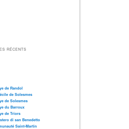
LES RÉCENTS
ye de Randol
écile de Solesmes
ye de Solesmes
ye du Barroux
e de Triors
tero di san Benedetto
unauté Saint-Martin