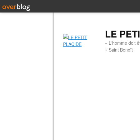
LE PET
« L'homme doit êt
» Saint Benoît