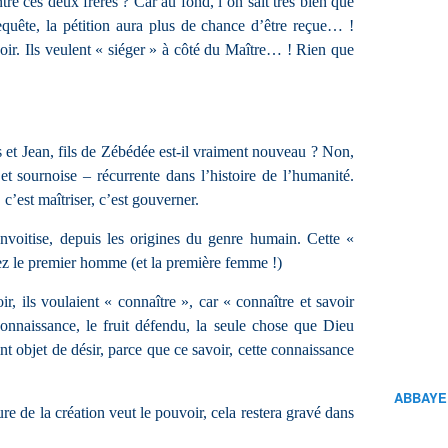
ntre ces deux frères ? Car au fond, l’on sait très bien que
requête, la pétition aura plus de chance d’être reçue… !
ir. Ils veulent « siéger » à côté du Maître… ! Rien que
t Jean, fils de Zébédée est-il vraiment nouveau ? Non,
et sournoise – récurrente dans l’histoire de l’humanité.
 c’est maîtriser, c’est gouverner.
nvoitise, depuis les origines du genre humain. Cette «
ez le premier homme (et la première femme !)
 ils voulaient « connaître », car « connaître et savoir
onnaissance, le fruit défendu, la seule chose que Dieu
int objet de désir, parce que ce savoir, cette connaissance
ABBAYE
e de la création veut le pouvoir, cela restera gravé dans