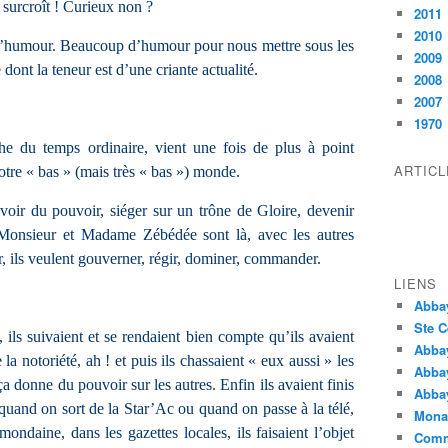
 surcroît ! Curieux non ?
2011
2010
 l’humour. Beaucoup d’humour pour nous mettre sous les
2009
nt la teneur est d’une criante actualité.
2008
2007
1970
 du temps ordinaire, vient une fois de plus à point
ARTIC
otre « bas » (mais très « bas ») monde.
voir du pouvoir, siéger sur un trône de Gloire, devenir
 Monsieur et Madame Zébédée sont là, avec les autres
r, ils veulent gouverner, régir, dominer, commander.
LIENS
Abba
Ste C
ils suivaient et se rendaient bien compte qu’ils avaient
Abba
la notoriété, ah ! et puis ils chassaient « eux aussi » les
Abba
ça donne du pouvoir sur les autres. Enfin ils avaient finis
Abbay
uand on sort de la Star’Ac ou quand on passe à la télé,
Monas
ondaine, dans les gazettes locales, ils faisaient l’objet
Comm