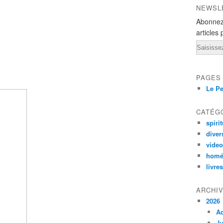
NEWSL
Abonnez
articles 
Email
PAGES
Le Pe
CATÉG
spirit
diver
vide
homé
livres
ARCHI
2026
A
Ju