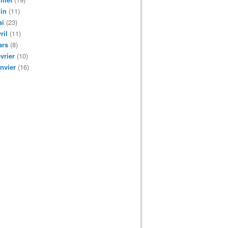
in
(11)
ai
(23)
ril
(11)
ars
(8)
vrier
(10)
nvier
(16)