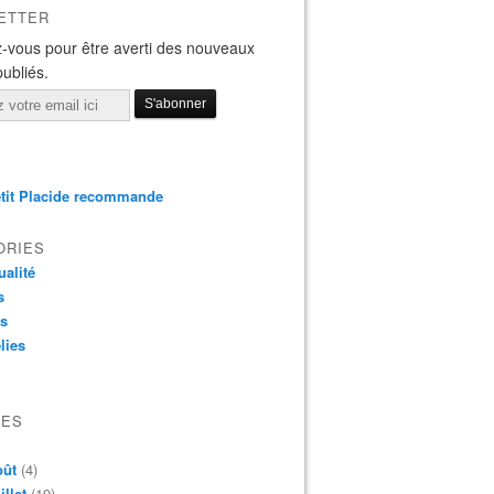
ETTER
-vous pour être averti des nouveaux
publiés.
tit Placide recommande
ORIES
ualité
s
os
lies
VES
oût
(4)
illet
(19)