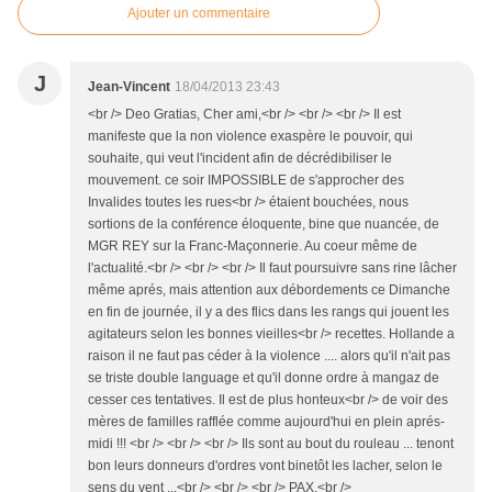
Ajouter un commentaire
J
Jean-Vincent
18/04/2013 23:43
<br /> Deo Gratias, Cher ami,<br /> <br /> <br /> Il est
manifeste que la non violence exaspère le pouvoir, qui
souhaite, qui veut l'incident afin de décrédibiliser le
mouvement. ce soir IMPOSSIBLE de s'approcher des
Invalides toutes les rues<br /> étaient bouchées, nous
sortions de la conférence éloquente, bine que nuancée, de
MGR REY sur la Franc-Maçonnerie. Au coeur même de
l'actualité.<br /> <br /> <br /> Il faut poursuivre sans rine lâcher
même aprés, mais attention aux débordements ce Dimanche
en fin de journée, il y a des flics dans les rangs qui jouent les
agitateurs selon les bonnes vieilles<br /> recettes. Hollande a
raison il ne faut pas céder à la violence .... alors qu'il n'ait pas
se triste double language et qu'il donne ordre à mangaz de
cesser ces tentatives. Il est de plus honteux<br /> de voir des
mères de familles rafflée comme aujourd'hui en plein aprés-
midi !!! <br /> <br /> <br /> Ils sont au bout du rouleau ... tenont
bon leurs donneurs d'ordres vont binetôt les lacher, selon le
sens du vent ...<br /> <br /> <br /> PAX.<br />