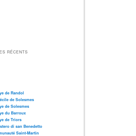
LES RÉCENTS
ye de Randol
écile de Solesmes
ye de Solesmes
ye du Barroux
e de Triors
tero di san Benedetto
unauté Saint-Martin