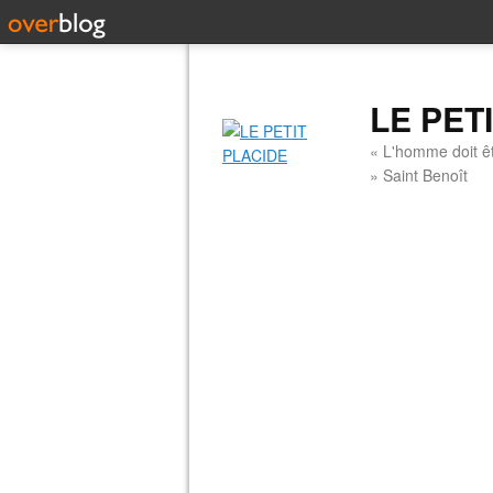
LE PET
« L'homme doit êt
» Saint Benoît