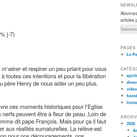
NEWSL
Abonnez
articles 
Email
% j-7)
PAGES
Le Pe
m'aérer et respirer un peu priant pour vous
CATÉG
 à toutes ces intentions et pour la llibération
spirit
 père Henry de nous aider un peu plus.
diver
vide
homé
livres
vivre ces moments historiques pour l'Eglise
 nerfs peuvent être à fleur de peau .Loin de
ARCHI
omme dit pape François. Mais pour ça il faut
2026
r aux réalités surnaturelles. La relève est
A
rdon pour nos découragements, nos
Ju