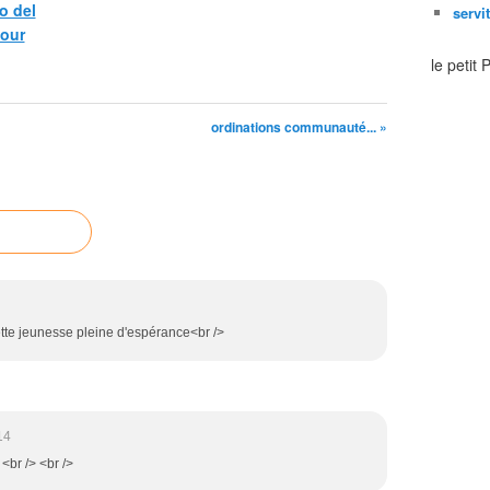
o del
servi
pour
le petit
ordinations communauté... »
ette jeunesse pleine d'espérance<br />
14
 <br /> <br />