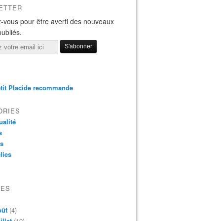
ETTER
-vous pour être averti des nouveaux
publiés.
tit Placide recommande
ORIES
ualité
s
os
lies
VES
oût
(4)
illet
(19)