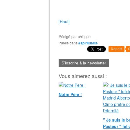
[Haut]
Rédigé par
philippe
Publié dans
#spiritualité
Repost
S'inscrire à la newsletter
Vous aimerez aussi :
Notre Père !
" Je suis le 
Pasteur " fel