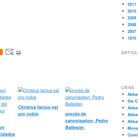
2011
2010
2009
2008
2007
1970
ARTIC
0
LIENS
Abba
Ste C
Christus factus est
Abba
pro nobis
procès de
Abba
canonisation :Pedro
Abbay
bon
Ballester.
Monas
icidades
Comm