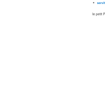
servi
le petit