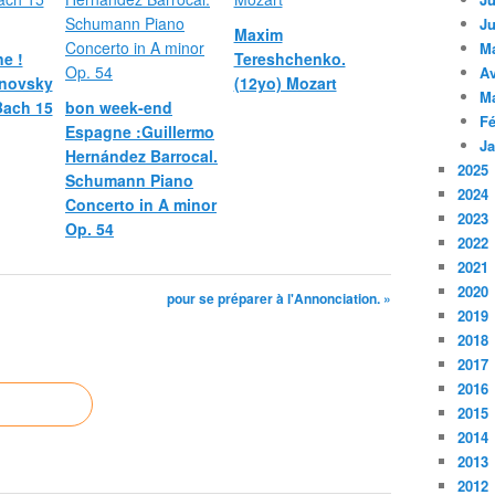
Ju
Maxim
M
e !
Tereshchenko.
Av
novsky
(12yo) Mozart
M
 Bach 15
bon week-end
Fé
Espagne :Guillermo
Ja
Hernández Barrocal.
2025
Schumann Piano
2024
Concerto in A minor
2023
Op. 54
2022
2021
2020
pour se préparer à l'Annonciation. »
2019
2018
2017
2016
2015
2014
2013
2012