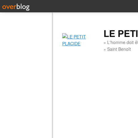
LE PET
« L'homme doit êt
» Saint Benoît