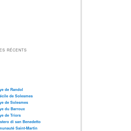
LES RÉCENTS
ye de Randol
écile de Solesmes
ye de Solesmes
ye du Barroux
e de Triors
tero di san Benedetto
unauté Saint-Martin