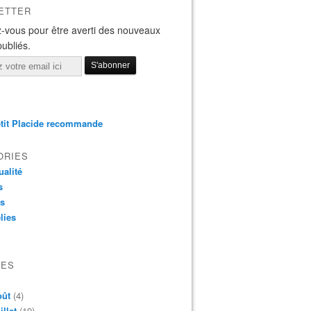
ETTER
-vous pour être averti des nouveaux
publiés.
tit Placide recommande
ORIES
ualité
s
os
lies
VES
oût
(4)
illet
(19)