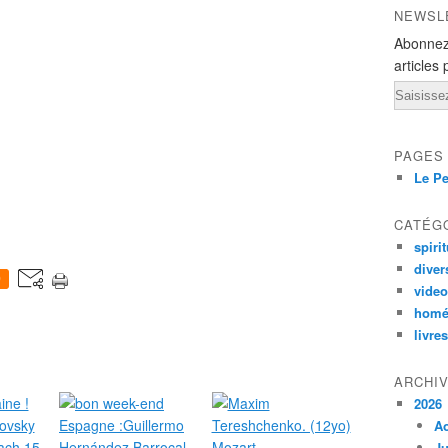
NEWSL
Abonnez
articles 
Email
PAGES
Le Pe
CATÉG
spirit
diver
0
vide
homé
livres
ARCHI
2026
A
Ju