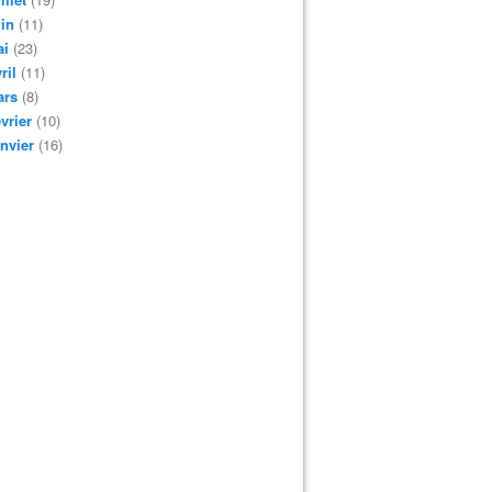
in
(11)
ai
(23)
ril
(11)
ars
(8)
vrier
(10)
nvier
(16)