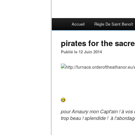
Accueil
Règle De Saint Benoît
pirates for the sacr
Publié le 12 Juin 2014
pour Amaury mon Capt'ain ! à vos 
trop beau ! splendide ! à l'abordage