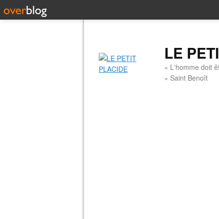
LE PET
« L'homme doit êt
» Saint Benoît