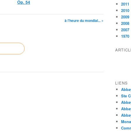
Op. 54
2011
2010
2009
à l'heure du mondial... »
2008
2007
1970
ARTIC
LIENS
Abba
Ste C
Abba
Abba
Abbay
Monas
Comm