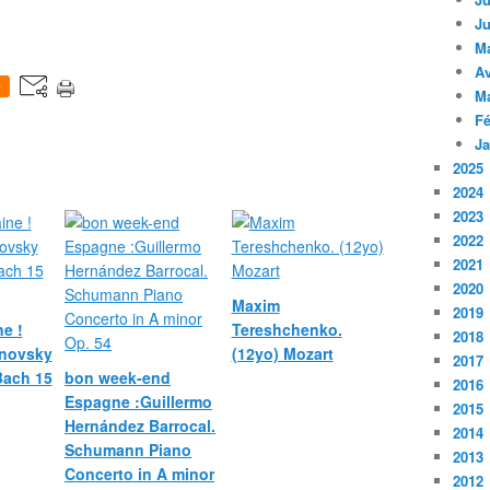
Ju
M
Av
0
M
Fé
Ja
2025
2024
2023
2022
2021
2020
Maxim
2019
e !
Tereshchenko.
2018
novsky
(12yo) Mozart
2017
 Bach 15
bon week-end
2016
Espagne :Guillermo
2015
Hernández Barrocal.
2014
Schumann Piano
2013
Concerto in A minor
2012