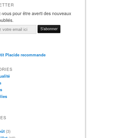
ETTER
-vous pour être averti des nouveaux
publiés.
tit Placide recommande
ORIES
ualité
s
os
lies
VES
oût
(3)
illet
(19)