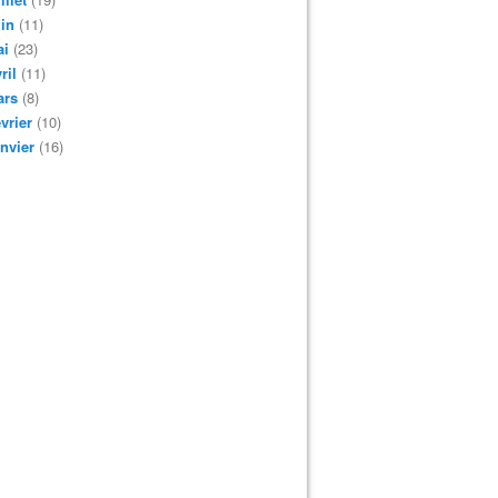
in
(11)
ai
(23)
ril
(11)
ars
(8)
vrier
(10)
nvier
(16)