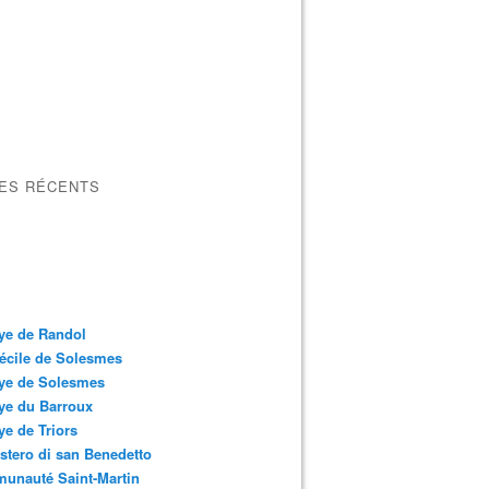
LES RÉCENTS
ye de Randol
écile de Solesmes
ye de Solesmes
ye du Barroux
e de Triors
tero di san Benedetto
unauté Saint-Martin