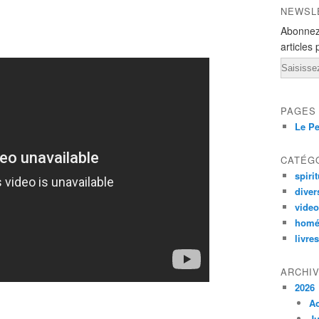
NEWSL
Abonnez
articles 
Email
PAGES
Le Pe
CATÉG
spirit
diver
vide
homé
livres
ARCHI
2026
A
Ju