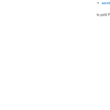
servi
le petit