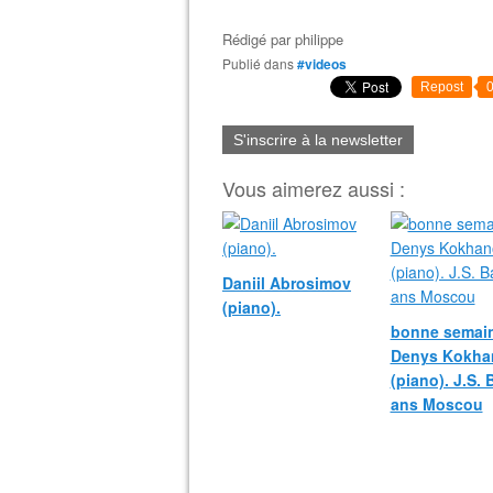
Rédigé par
philippe
Publié dans
#videos
Repost
S'inscrire à la newsletter
Vous aimerez aussi :
Daniil Abrosimov
(piano).
bonne semain
Denys Kokha
(piano). J.S.
ans Moscou