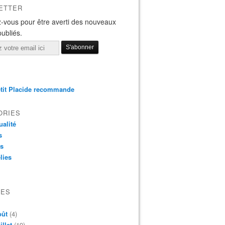
ETTER
-vous pour être averti des nouveaux
publiés.
tit Placide recommande
ORIES
ualité
s
os
lies
VES
oût
(4)
illet
(19)