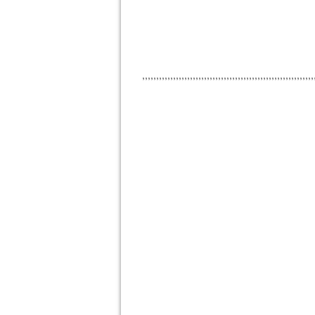
,,,,,,,,,,,,,,,,,,,,,,,,,,,,,,,,,,,,,,,,,,,,,,,,,,,,,,,,,,,,,