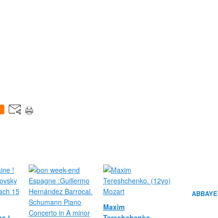
0
ABBAYE
Maxim
e !
Tereshchenko.