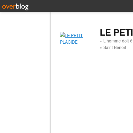
LE PET
« L'homme doit êt
» Saint Benoît