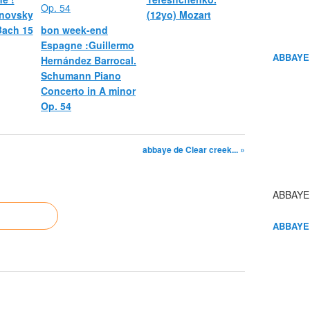
novsky
(12yo) Mozart
 Bach 15
bon week-end
Espagne :Guillermo
ABBAYE
Hernández Barrocal.
Schumann Piano
Concerto in A minor
Op. 54
abbaye de Clear creek... »
ABBAYE
ABBAYE