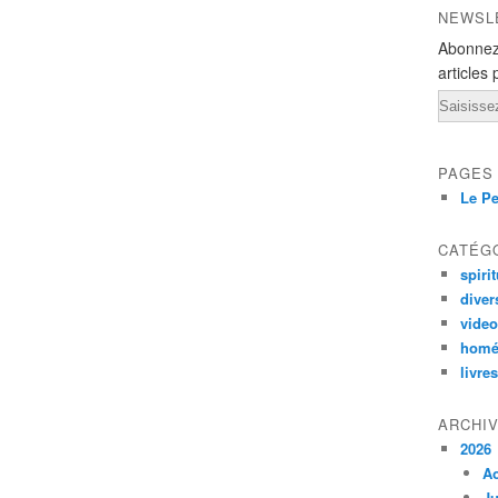
NEWSL
Abonnez
articles 
Email
PAGES
Le Pe
CATÉG
spirit
diver
vide
homé
livres
ARCHI
2026
A
Ju