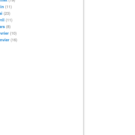
in
(11)
ai
(23)
ril
(11)
ars
(8)
vrier
(10)
nvier
(16)