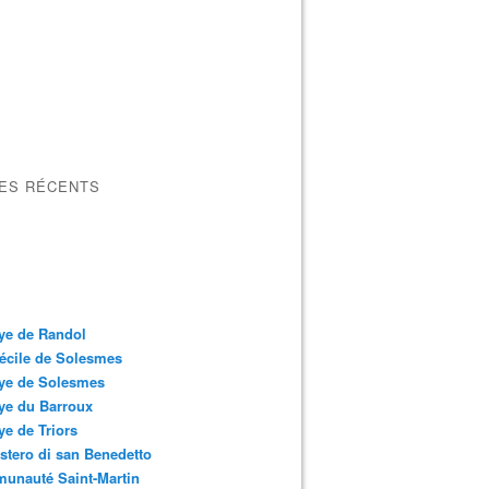
LES RÉCENTS
ye de Randol
écile de Solesmes
ye de Solesmes
ye du Barroux
e de Triors
tero di san Benedetto
unauté Saint-Martin