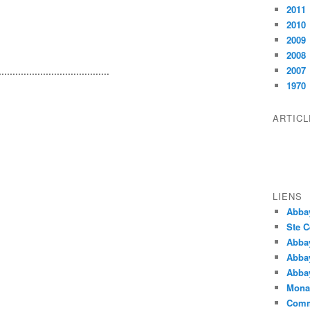
2011
2010
2009
2008
........................................
2007
1970
ARTIC
LIENS
Abba
Ste C
Abba
Abba
Abbay
Monas
Comm