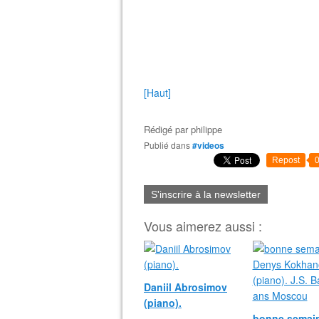
[Haut]
Rédigé par
philippe
Publié dans
#videos
Repost
S'inscrire à la newsletter
Vous aimerez aussi :
Daniil Abrosimov
(piano).
bonne semain