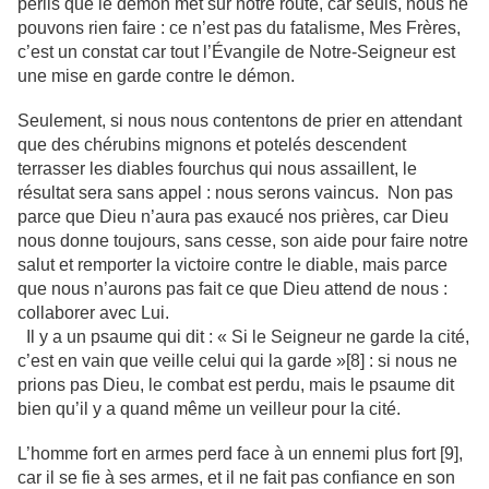
périls que le démon met sur notre route, car seuls, nous ne
pouvons rien faire : ce n’est pas du fatalisme, Mes Frères,
c’est un constat car tout l’Évangile de Notre-Seigneur est
une mise en garde contre le démon.
Seulement, si nous nous contentons de prier en attendant
que des chérubins mignons et potelés descendent
terrasser les diables fourchus qui nous assaillent, le
résultat sera sans appel : nous serons vaincus.
Non pas
parce que Dieu n’aura pas exaucé nos prières, car Dieu
nous donne toujours, sans cesse, son aide pour faire notre
salut et remporter la victoire contre le diable, mais parce
que nous n’aurons pas fait ce que Dieu attend de nous :
collaborer avec Lui.
Il y a un psaume qui dit : « Si le Seigneur ne garde la cité,
c’est en vain que veille celui qui la garde »[8] : si nous ne
prions pas Dieu, le combat est perdu, mais le psaume dit
bien qu’il y a quand même un veilleur pour la cité.
L’homme fort en armes perd face à un ennemi plus fort [9],
car il se fie à ses armes, et il ne fait pas confiance en son