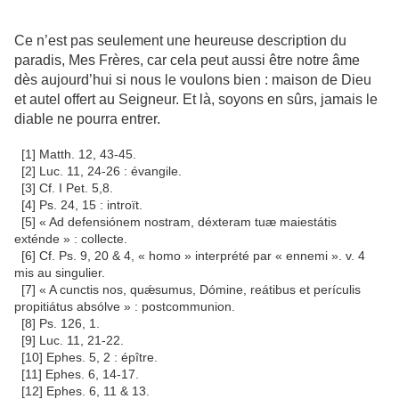
Ce n’est pas seulement une heureuse description du
paradis, Mes Frères, car cela peut aussi être notre âme
dès aujourd’hui si nous le voulons bien : maison de Dieu
et autel offert au Seigneur. Et là, soyons en sûrs, jamais le
diable ne pourra entrer.
[1] Matth. 12, 43-45.
[2] Luc. 11, 24-26 : évangile.
[3] Cf. I Pet. 5,8.
[4] Ps. 24, 15 : introït.
[5] « Ad defensiónem nostram, déxteram tuæ maiestátis
exténde » : collecte.
[6] Cf. Ps. 9, 20 & 4, « homo » interprété par « ennemi ». v. 4
mis au singulier.
[7] « A cunctis nos, quǽsumus, Dómine, reátibus et perículis
propitiátus absólve » : postcommunion.
[8] Ps. 126, 1.
[9] Luc. 11, 21-22.
[10] Ephes. 5, 2 : épître.
[11] Ephes. 6, 14-17.
[12] Ephes. 6, 11 & 13.