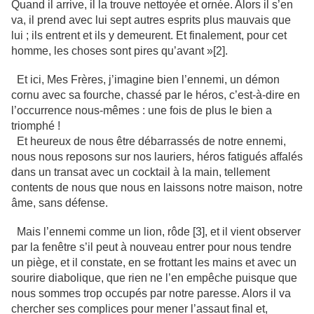
Quand il arrive, il la trouve nettoyée et ornée. Alors il s’en
va, il prend avec lui sept autres esprits plus mauvais que
lui ; ils entrent et ils y demeurent. Et finalement, pour cet
homme, les choses sont pires qu’avant »[2].
Et ici, Mes Frères, j’imagine bien l’ennemi, un démon
cornu avec sa fourche, chassé par le héros, c’est-à-dire en
l’occurrence nous-mêmes : une fois de plus le bien a
triomphé !
Et heureux de nous être débarrassés de notre ennemi,
nous nous reposons sur nos lauriers, héros fatigués affalés
dans un transat avec un cocktail à la main, tellement
contents de nous que nous en laissons notre maison, notre
âme, sans défense.
Mais l’ennemi comme un lion, rôde [3], et il vient observer
par la fenêtre s’il peut à nouveau entrer pour nous tendre
un piège, et il constate, en se frottant les mains et avec un
sourire diabolique, que rien ne l’en empêche puisque que
nous sommes trop occupés par notre paresse. Alors il va
chercher ses complices pour mener l’assaut final et,