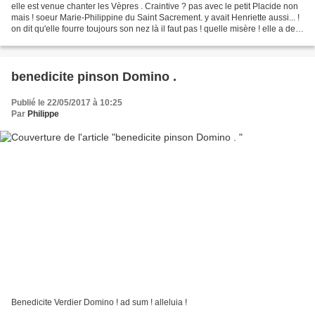
elle est venue chanter les Vèpres . Craintive ? pas avec le petit Placide non
mais ! soeur Marie-Philippine du Saint Sacrement. y avait Henriette aussi... !
on dit qu'elle fourre toujours son nez là il faut pas ! quelle misère ! elle a de
qui tenir té...
benedicite pinson Domino .
Publié le 22/05/2017 à 10:25
Par
Philippe
Benedicite Verdier Domino ! ad sum ! alleluia !