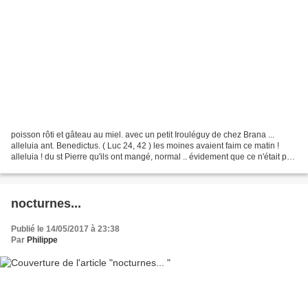
poisson rôti et gâteau au miel. avec un petit Irouléguy de chez Brana ...
alleluia ant. Benedictus. ( Luc 24, 42 ) les moines avaient faim ce matin !
alleluia ! du st Pierre qu'ils ont mangé, normal .. évidement que ce n'était pas
un fantôme pffft un...
nocturnes...
Publié le 14/05/2017 à 23:38
Par
Philippe