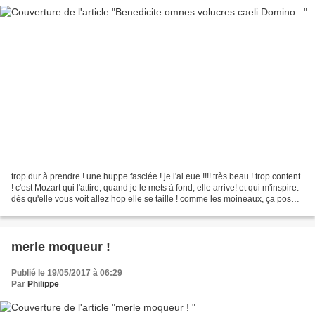
trop dur à prendre ! une huppe fasciée ! je l'ai eue !!!! très beau ! trop content
! c'est Mozart qui l'attire, quand je le mets à fond, elle arrive! et qui m'inspire.
dès qu'elle vous voit allez hop elle se taille ! comme les moineaux, ça pose
pas gentiment...
merle moqueur !
Publié le 19/05/2017 à 06:29
Par
Philippe