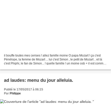
il bouffe toutes mes cerises ! allez famille moine O papa Mozart ! ça c'est
Pénélope, la femme de Mozart ... lui c'est Simon , le petit de Mozart .. et là
c'est Phiphi, le fan de Simon... ! quelle famille ! un moine osb + il est comme
les moines, toujours...
ad laudes: menu du jour alleluia.
Publié le 17/05/2017 à 06:15
Par
Philippe