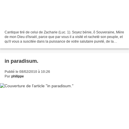
Cantique tiré de celui de Zacharie (Luc. 1). Soyez bénie, ô Souveraine, Mère
de mon Dieu d'Israël, parce que par vous il a visité et racheté son peuple, et
qu'il vous a suscitée dans la puissance de votre salutaire pureté, de la
maison de son serviteur...
in paradisum.
Publié le 08/02/2010 à 10:26
Par
philippe