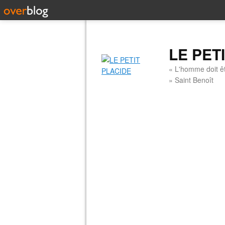
LE PET
« L'homme doit êt
» Saint Benoît