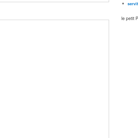
servi
le petit