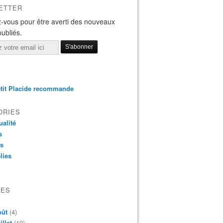
ETTER
-vous pour être averti des nouveaux
publiés.
tit Placide recommande
ORIES
ualité
s
os
lies
VES
oût
(4)
illet
(19)