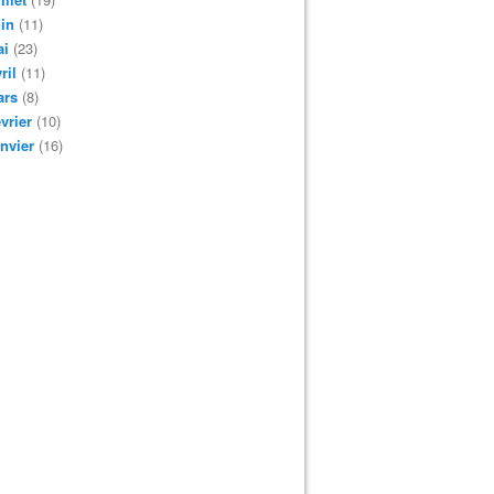
in
(11)
ai
(23)
ril
(11)
ars
(8)
vrier
(10)
nvier
(16)