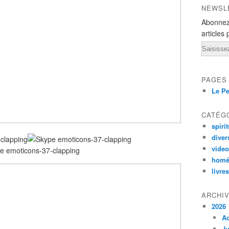
NEWSL
Abonnez
articles 
Email
PAGES
Le Pe
CATÉG
spirit
diver
vide
homé
livres
ARCHI
2026
A
Ju