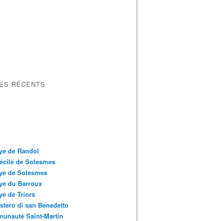
LES RÉCENTS
ye de Randol
écile de Solesmes
ye de Solesmes
ye du Barroux
e de Triors
tero di san Benedetto
unauté Saint-Martin