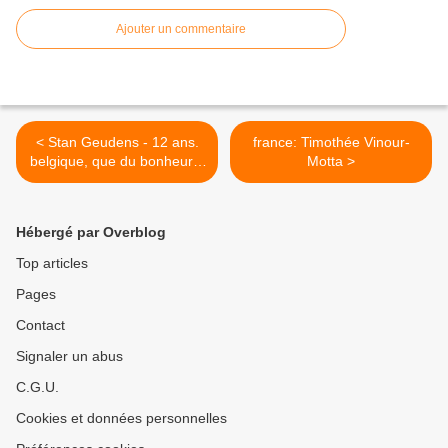
Ajouter un commentaire
< Stan Geudens - 12 ans.
france: Timothée Vinour-
belgique, que du bonheur. !
Motta >
splendide.
Hébergé par Overblog
Top articles
Pages
Contact
Signaler un abus
C.G.U.
Cookies et données personnelles