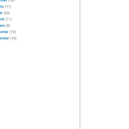
in
(11)
ai
(23)
ril
(11)
ars
(8)
vrier
(10)
nvier
(16)