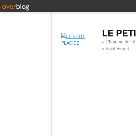
LE PET
« L'homme doit êt
» Saint Benoît