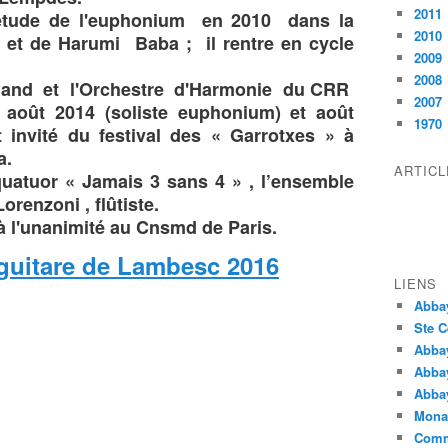
2011
l'étude de l'euphonium en 2010 dans la
2010
 et de Harumi Baba ; il rentre en cycle
2009
2008
s-Band et l'Orchestre d'Harmonie du CRR
2007
 août 2014 (soliste euphonium) et août
1970
st invité du festival des « Garrotxes » à
a.
ARTIC
 quatuor « Jamais 3 sans 4 » , l’ensemble
renzoni , flûtiste.
à l'unanimité au Cnsmd de Paris.
l guitare de Lambesc 2016
LIENS
Abba
Ste C
Abba
Abba
Abbay
Monas
Comm