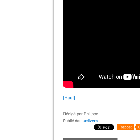
[Haut]
Rédigé par
Philippe
Publié dans
#divers
Repost