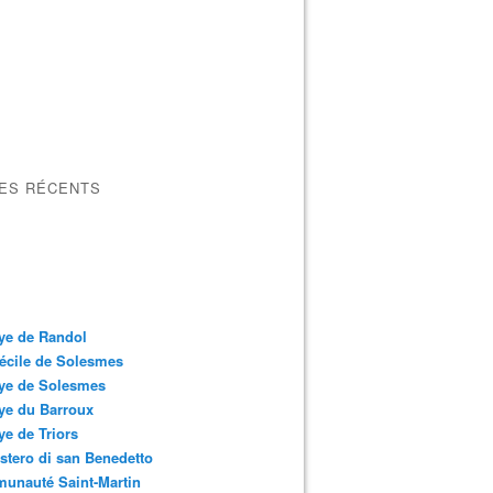
LES RÉCENTS
ye de Randol
écile de Solesmes
ye de Solesmes
ye du Barroux
e de Triors
tero di san Benedetto
unauté Saint-Martin