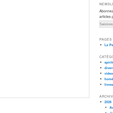
NEWSL
Abonnez
articles 
Email
PAGES
Le Pe
CATÉG
spirit
diver
vide
homé
livres
ARCHI
2026
A
Ju