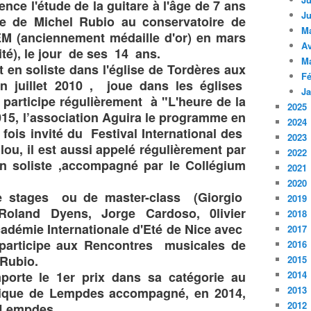
ce l'étude de la guitare à l'âge de 7 ans
Ju
se de Michel Rubio au conservatoire de
M
EM (anciennement médaille d'or) en mars
Av
té), le jour de ses 14 ans.
M
 en soliste dans l'église de Tordères aux
Fé
n juillet 2010 , joue dans les églises
Ja
 participe régulièrement à "L'heure de la
2025
015, l’association Aguira le programme en
2024
 fois invité du Festival International des
2023
u, il est aussi appelé régulièrement par
2022
en soliste ,accompagné par le Collégium
2021
2020
e stages ou de master-class (Giorgio
2019
Roland Dyens, Jorge Cardoso, 0livier
2018
adémie Internationale d'Eté de Nice avec
2017
t participe aux Rencontres musicales de
2016
 Rubio.
2015
porte le 1er prix dans sa catégorie au
2014
2013
ique de Lempdes accompagné, en 2014,
2012
e Lempdes.