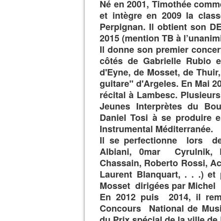
Né en 2001, Timothée commen
et intègre en 2009 la clas
Perpignan. Il obtient son D
2015 (mention TB à l’unanimi
Il donne son premier concert
côtés de Gabrielle Rubio e
d'Eyne, de Mosset, de Thuir,
guitare" d'Argeles. En Mai 2
récital à Lambesc. Plusieurs
Jeunes Interprètes du Boulo
Daniel Tosi à se produire 
Instrumental Méditerranée.
Il se perfectionne lors d
Albiani, 0mar Cyrulnik, 
Chassain, Roberto Rossi, Ac
Laurent Blanquart, . . .) e
Mosset dirigées par Michel
En 2012 puis 2014, il rem
Concours National de Mus
du Prix spécial de la ville d