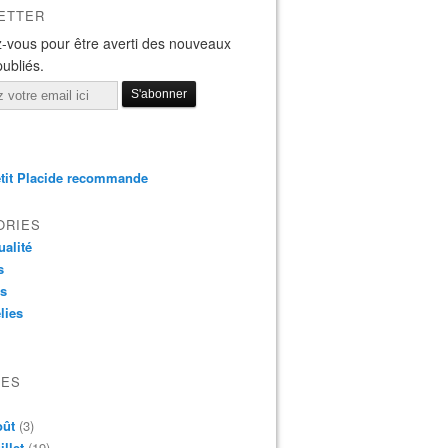
ETTER
-vous pour être averti des nouveaux
publiés.
tit Placide recommande
ORIES
ualité
s
os
lies
VES
oût
(3)
illet
(19)