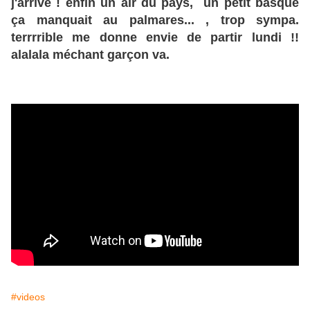
j'arrive ! enfin un air du pays, un petit basque
ça manquait au palmares... , trop sympa.
terrrrible me donne envie de partir lundi !!
alalala méchant garçon va.
#videos