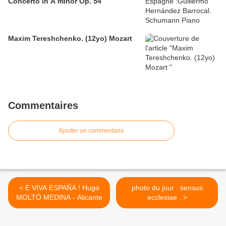
Concerto in A minor Op. 54
Maxim Tereshchenko. (12yo) Mozart
Commentaires
Ajouter un commentaire
< E VIVA ESPAÑA ! Hugo
photo du jour . sensus
MOLTÓ MEDINA - Alicante
ecclesiae . >