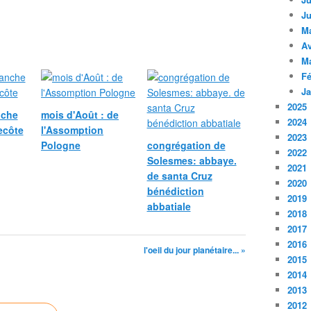
Ju
M
Av
M
Fé
Ja
2025
nche
mois d'Août : de
2024
ecôte
l'Assomption
2023
Pologne
congrégation de
2022
Solesmes: abbaye.
2021
de santa Cruz
2020
bénédiction
2019
abbatiale
2018
2017
2016
l'oeil du jour planétaire... »
2015
2014
2013
2012