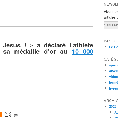
NEWSL
Abonnez
articles 
Email
PAGES
Jésus ! » a déclaré l’athlète
Le Pe
e sa médaille d’or au
10 000
CATÉG
spirit
diver
vide
homé
livres
ARCHI
2026
A
0
Ju