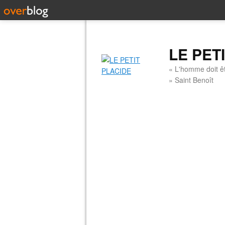
LE PET
« L'homme doit êt
» Saint Benoît