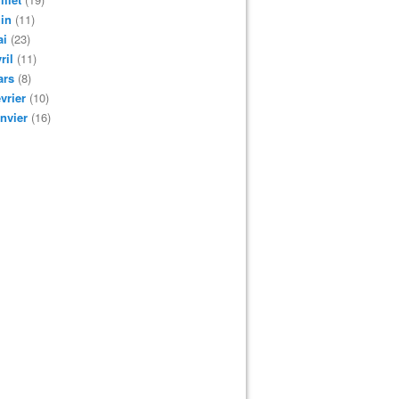
in
(11)
ai
(23)
ril
(11)
ars
(8)
vrier
(10)
nvier
(16)