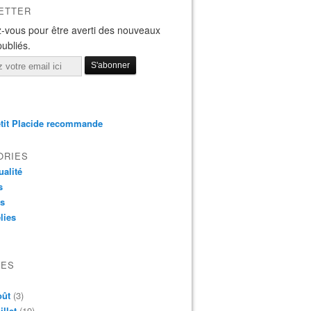
ETTER
-vous pour être averti des nouveaux
publiés.
tit Placide recommande
ORIES
ualité
s
os
lies
VES
oût
(3)
illet
(19)