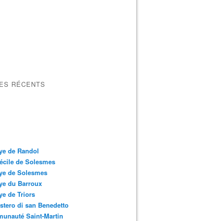
LES RÉCENTS
ye de Randol
écile de Solesmes
ye de Solesmes
ye du Barroux
e de Triors
tero di san Benedetto
unauté Saint-Martin