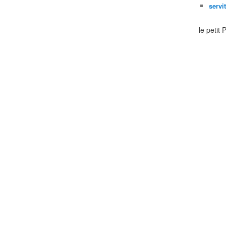
servi
le petit