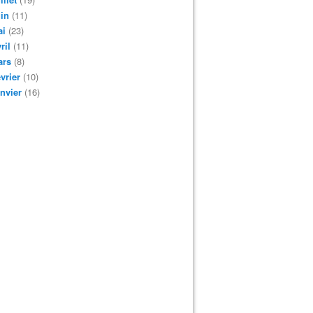
in
(11)
ai
(23)
ril
(11)
ars
(8)
vrier
(10)
nvier
(16)