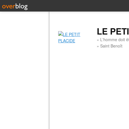
LE PET
« L'homme doit êt
» Saint Benoît