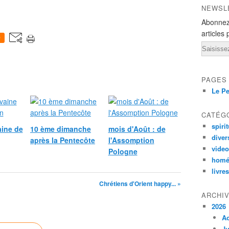
NEWSL
Abonnez
articles 
0
Email
PAGES
Le Pe
CATÉG
spirit
ine de
10 ème dimanche
mois d'Août : de
diver
après la Pentecôte
l'Assomption
vide
Pologne
homé
livres
Chrétiens d'Orient happy... »
ARCHI
2026
A
Ju