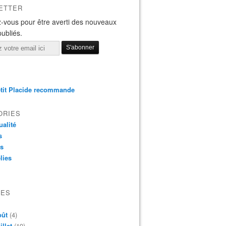
ETTER
-vous pour être averti des nouveaux
publiés.
tit Placide recommande
ORIES
ualité
s
os
lies
VES
oût
(4)
illet
(19)