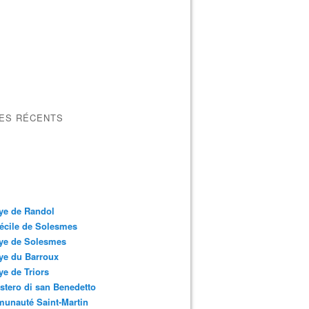
LES RÉCENTS
ye de Randol
écile de Solesmes
ye de Solesmes
ye du Barroux
e de Triors
tero di san Benedetto
unauté Saint-Martin