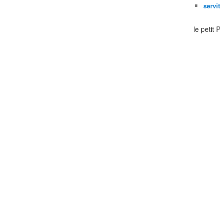
servi
le petit