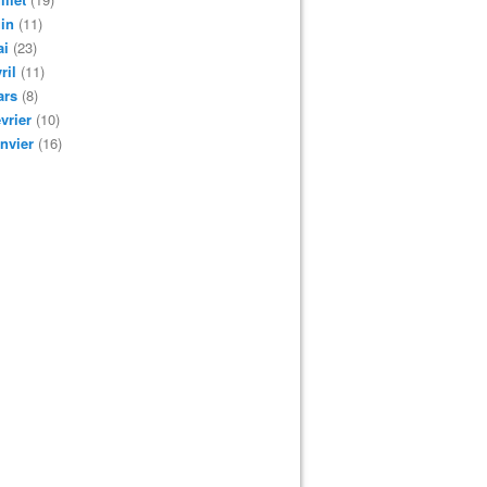
in
(11)
ai
(23)
ril
(11)
ars
(8)
vrier
(10)
nvier
(16)