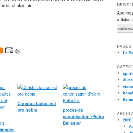
NEWSL
Abonnez
articles 
Email
PAGES
0
Le Pe
CATÉG
spirit
diver
vide
homé
livres
Christus factus est
pro nobis
procès de
ARCHI
canonisation :Pedro
2026
bon
Ballester.
A
icidades
Ju