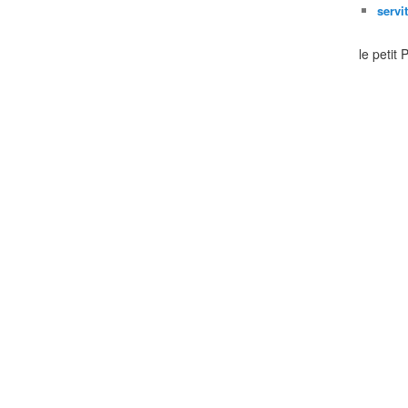
servi
le petit