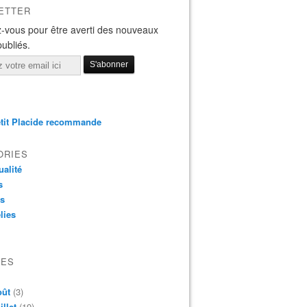
ETTER
-vous pour être averti des nouveaux
publiés.
tit Placide recommande
ORIES
ualité
s
os
lies
VES
oût
(3)
illet
(19)