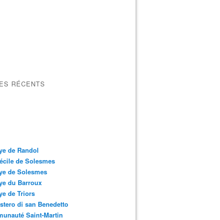
LES RÉCENTS
ye de Randol
écile de Solesmes
ye de Solesmes
ye du Barroux
e de Triors
tero di san Benedetto
unauté Saint-Martin