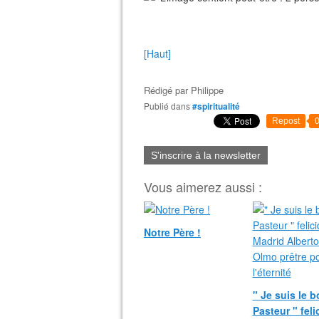
[Haut]
Rédigé par
Philippe
Publié dans
#spiritualité
Repost
S'inscrire à la newsletter
Vous aimerez aussi :
Notre Père !
" Je suis le 
Pasteur " fel