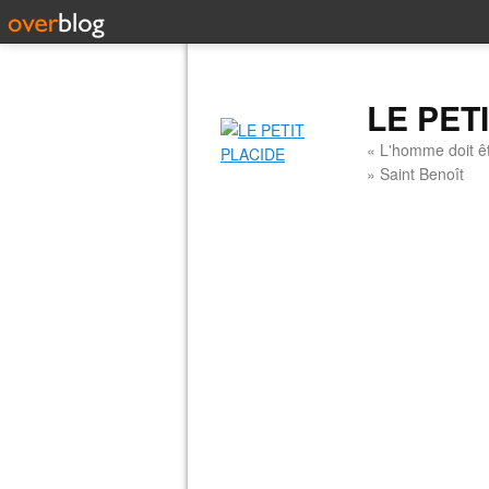
LE PET
« L'homme doit êt
» Saint Benoît