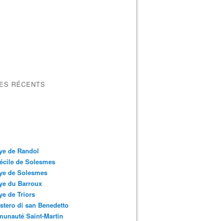
LES RÉCENTS
ye de Randol
écile de Solesmes
ye de Solesmes
ye du Barroux
e de Triors
tero di san Benedetto
unauté Saint-Martin