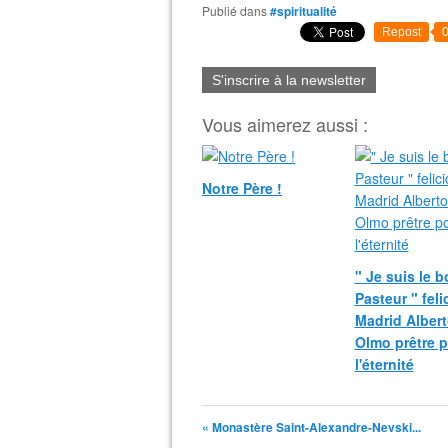
Publié dans
#spiritualité
Repost
S'inscrire à la newsletter
Vous aimerez aussi :
Notre Père !
" Je suis le 
Pasteur " fel
Madrid Albert
Olmo prêtre 
l'éternité
« Monastère Saint-Alexandre-Nevski...