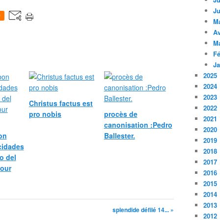
Ju
0
M
Av
M
Fé
Ja
2025
2024
2023
Christus factus est
2022
pro nobis
procès de
2021
canonisation :Pedro
2020
bon
Ballester.
2019
icidades
2018
o del
2017
pour
2016
2015
2014
2013
splendide défilé 14... »
2012