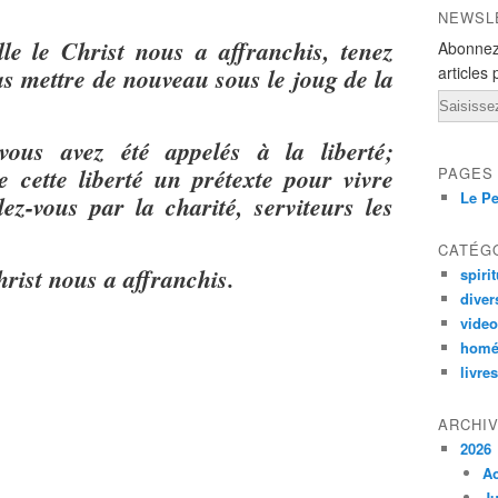
NEWSL
lle le Christ nous a affranchis, tenez
Abonnez
as mettre de nouveau sous le joug de la
articles 
Email
vous avez été appelés à la liberté;
e cette liberté un prétexte pour vivre
PAGES
Le Pe
ez-vous par la charité, serviteurs les
CATÉG
hrist nous a affranchis.
spirit
diver
vide
homé
livres
ARCHI
2026
A
Ju