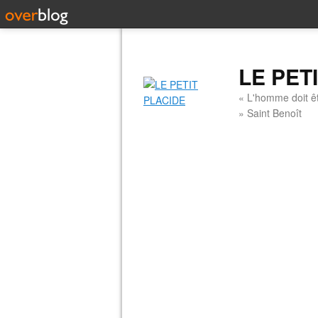
LE PET
« L'homme doit êt
» Saint Benoît