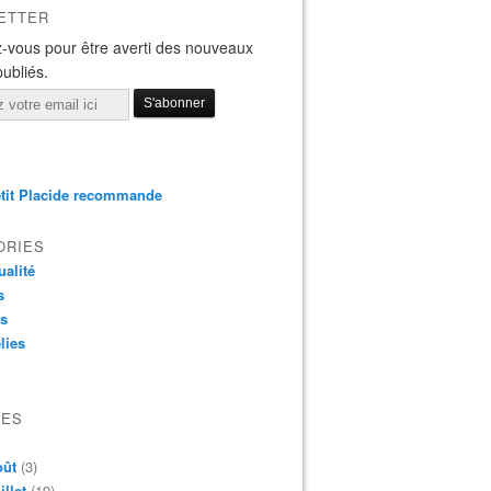
ETTER
-vous pour être averti des nouveaux
publiés.
tit Placide recommande
ORIES
ualité
s
os
lies
VES
oût
(3)
illet
(19)