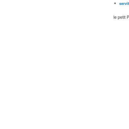
servi
le petit