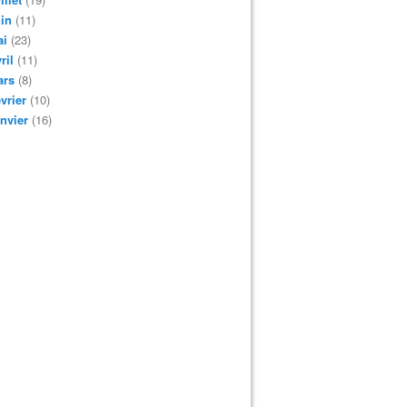
in
(11)
ai
(23)
ril
(11)
ars
(8)
vrier
(10)
nvier
(16)