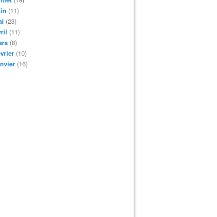
in
(11)
ai
(23)
ril
(11)
ars
(8)
vrier
(10)
nvier
(16)