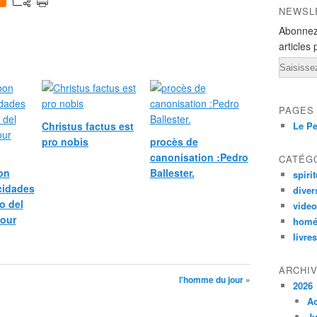
0
NEWSL
Abonnez
articles 
Email
PAGES
Christus factus est
Le Pe
pro nobis
procès de
canonisation :Pedro
CATÉG
bon
Ballester.
spirit
icidades
diver
o del
vide
pour
homé
livres
ARCHI
l'homme du jour »
2026
A
Ju