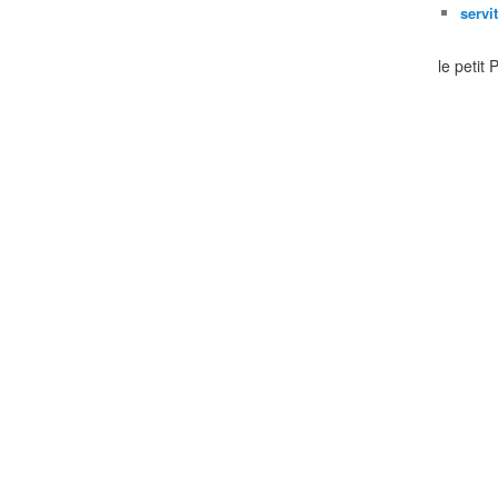
servi
le petit