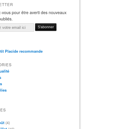
ETTER
-vous pour être averti des nouveaux
publiés.
tit Placide recommande
ORIES
ualité
s
os
lies
VES
oût
(4)
illet
(19)