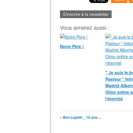
Repost
S'inscrire à la newsletter
Vous aimerez aussi :
Notre Père !
" Je suis le 
Pasteur " fel
Madrid Albert
Olmo prêtre 
l'éternité
« Ben Lepetit _ 10 ans....