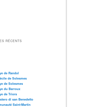
LES RÉCENTS
ye de Randol
écile de Solesmes
ye de Solesmes
ye du Barroux
e de Triors
tero di san Benedetto
unauté Saint-Martin