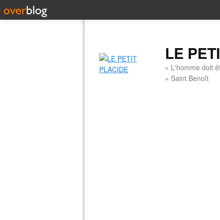
LE PET
« L'homme doit êt
» Saint Benoît