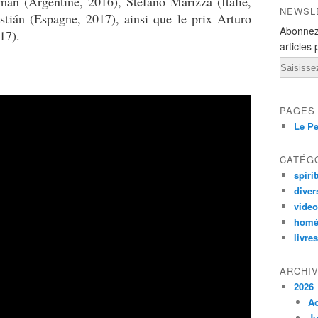
mán (Argentine, 2016), Stefano Marizza (Italie,
NEWSL
stián (Espagne, 2017), ainsi que le prix Arturo
Abonnez
17).
articles 
Email
PAGES
Le Pe
CATÉG
spirit
diver
vide
homé
livres
ARCHI
2026
A
Ju