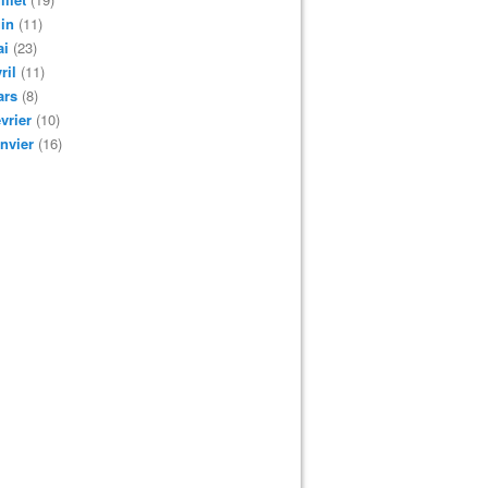
in
(11)
ai
(23)
ril
(11)
ars
(8)
vrier
(10)
nvier
(16)