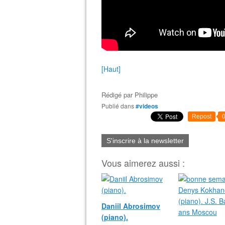
[Haut]
Rédigé par
Philippe
Publié dans
#videos
Repost
S'inscrire à la newsletter
Vous aimerez aussi :
Daniil Abrosimov
(piano).