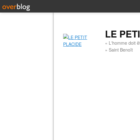
LE PET
« L'homme doit êt
» Saint Benoît