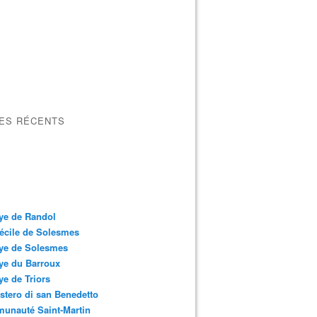
LES RÉCENTS
ye de Randol
écile de Solesmes
ye de Solesmes
ye du Barroux
e de Triors
tero di san Benedetto
unauté Saint-Martin