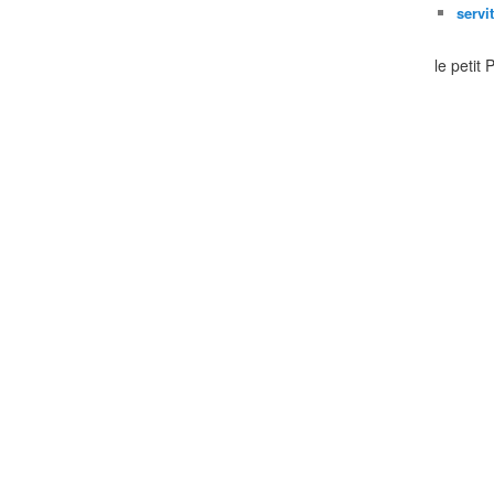
servi
le petit