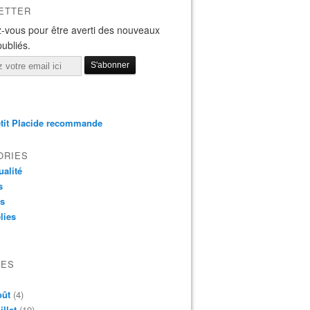
ETTER
-vous pour être averti des nouveaux
publiés.
tit Placide recommande
ORIES
ualité
s
os
lies
VES
oût
(4)
illet
(19)