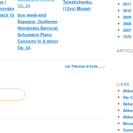
e !
Tereshchenko.
2011
novsky
(12yo) Mozart
2010
 Bach 15
bon week-end
2009
Espagne :Guillermo
2008
Hernández Barrocal.
2007
Schumann Piano
1970
Concerto in A minor
Op. 54
ARTIC
ste Thérèse d'Avila .... »
LIENS
Abba
Ste C
Abba
Abba
Abbay
Monas
Comm