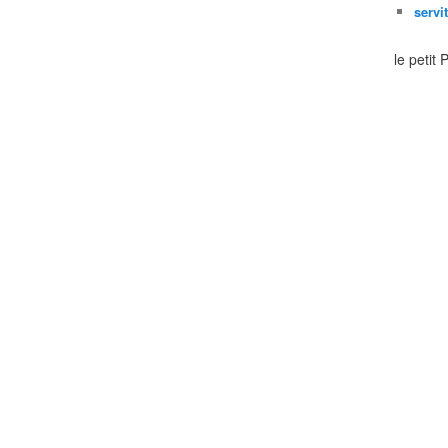
servi
le petit