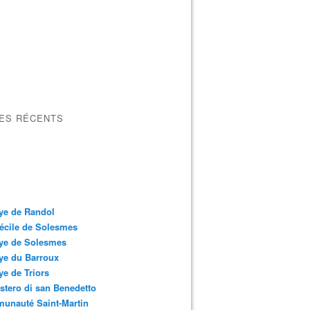
LES RÉCENTS
ye de Randol
écile de Solesmes
ye de Solesmes
ye du Barroux
e de Triors
tero di san Benedetto
unauté Saint-Martin