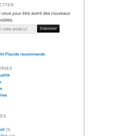
ETTER
-vous pour être averti des nouveaux
publiés.
tit Placide recommande
ORIES
ualité
s
os
lies
VES
oût
(3)
illet
(19)