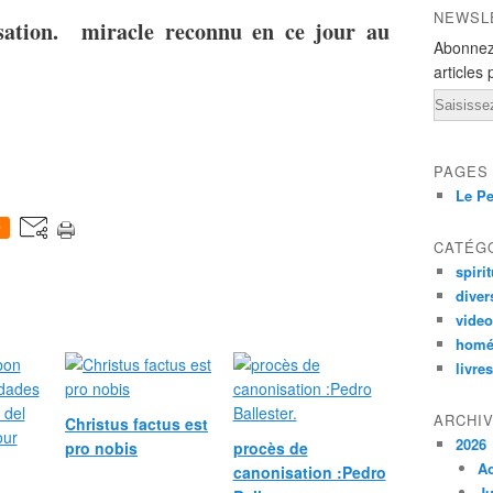
NEWSL
isation. miracle reconnu en ce jour au
Abonnez
articles 
Email
PAGES
Le Pe
0
CATÉG
spirit
diver
vide
homé
livres
ARCHI
Christus factus est
2026
pro nobis
procès de
A
canonisation :Pedro
Ju