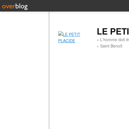
LE PET
« L'homme doit êt
» Saint Benoît