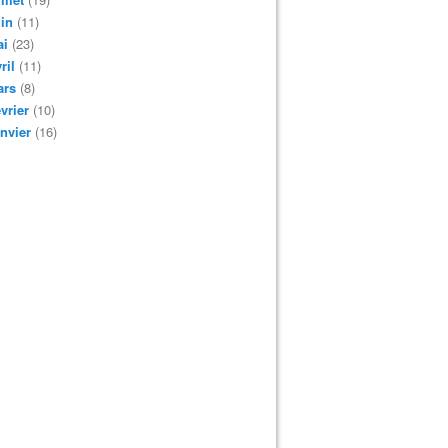
in
(11)
ai
(23)
ril
(11)
ars
(8)
vrier
(10)
nvier
(16)