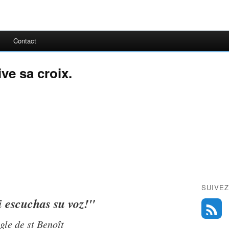
Contact
ive sa croix.
SUIVEZ
i escuchas su voz!"
gle de st Benoît