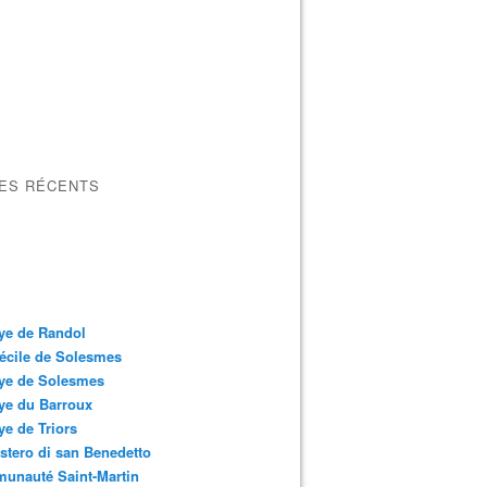
LES RÉCENTS
ye de Randol
écile de Solesmes
ye de Solesmes
ye du Barroux
e de Triors
tero di san Benedetto
unauté Saint-Martin