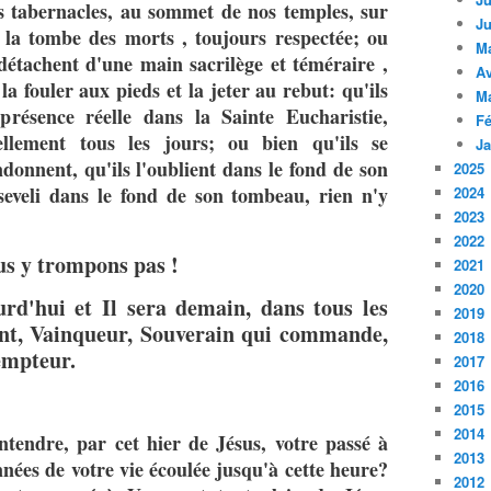
os tabernacles, au sommet de nos temples, sur
Ju
r la tombe des morts , toujours respectée; ou
M
a détachent d'une main sacrilège et téméraire ,
Av
a fouler aux pieds et la jeter au rebut: qu'ils
M
présence réelle dans la Sainte Eucharistie,
Fé
llement tous les jours; ou bien qu'ils se
Ja
ndonnent, qu'ils l'oublient dans le fond de son
2025
veli dans le fond de son tombeau, rien n'y
2024
2023
2022
s y trompons pas !
2021
2020
rd'hui et Il sera demain, dans tous les
2019
vant, Vainqueur, Souverain qui commande,
2018
empteur.
2017
2016
2015
2014
entendre, par cet hier de Jésus, votre passé à
2013
années de votre vie écoulée jusqu'à cette heure?
2012