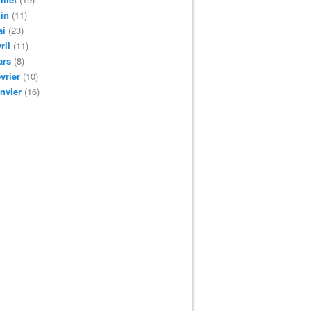
in
(11)
ai
(23)
ril
(11)
ars
(8)
vrier
(10)
nvier
(16)