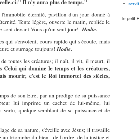
à celle-ci:" Il n'y aura plus de temps."
servi
immobile éternité, pavillon d'un jour donné à
le petit
éternité. Tente légère, ouverte le matin, repliée le
ne sont devant Vous qu'un seul jour!
Hodie.
 qui s'envolent, cours rapide qui s'écoule, mais
ure et surnage toujours!
Hodie
.
toutes les créatures; il naît, il vit, il meurt, il
 Celui qui domine le temps et les créatures,
is mourir, c'est le Roi immortel des siècles,
mps de son Etre, par un prodige de sa puissance
teur lui imprime un cachet de lui-même, lui
vertu, quelque semblant de sa puissance et de
ge de sa nature, s'éveille avec Jésus; il travaille
e au triomphe du bien , de l'ordre, de la justice et