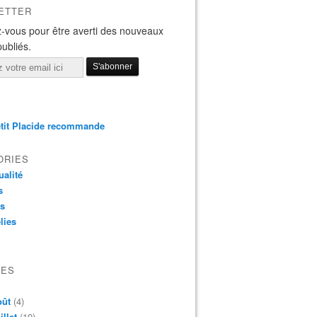
ETTER
-vous pour être averti des nouveaux
publiés.
tit Placide recommande
ORIES
ualité
s
os
lies
VES
oût
(4)
illet
(19)