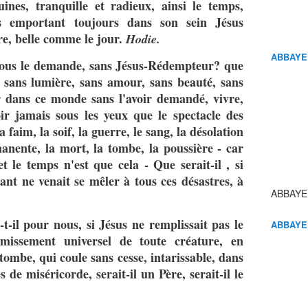
uines, tranquille et radieux, ainsi le temps,
is emportant toujours dans son sein Jésus
e, belle comme le jour.
Hodie.
ABBAYE
 vous le demande, sans Jésus-Rédempteur? que
ire sans lumière, sans amour, sans beauté, sans
r dans ce monde sans l'avoir demandé, vivre,
oir jamais sous les yeux que le spectacle des
 faim, la soif, la guerre, le sang, la désolation
manente, la mort, la tombe, la poussière - car
et le temps n'est que cela - Que serait-il , si
nt ne venait se mêler à tous ces désastres, à
ABBAYE
t-il pour nous, si Jésus ne remplissait pas le
ABBAYE
missement universel de toute créature, en
tombe, qui coule sans cesse, intarissable, dans
s de miséricorde, serait-il un Père, serait-il le