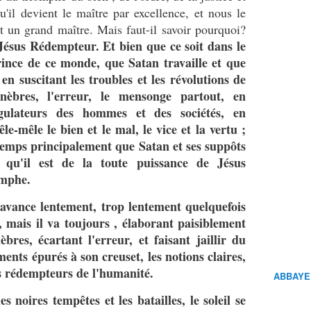
 qu'il devient le maître par excellence, et nous le
st un grand maître. Mais faut-il savoir pourquoi?
 Jésus Rédempteur.
Et bien que ce soit dans le
ince de ce monde, que Satan travaille et que
 en suscitant les troubles et les révolutions de
énèbres, l'erreur, le mensonge partout, en
égulateurs des hommes et des sociétés, en
e-mêle le bien et le mal, le vice et la vertu ;
e temps principalement que Satan et ses suppôts
é qu'il est de la toute puissance de Jésus
omphe.
l avance lentement, trop lentement quelquefois
 mais il va toujours , élaborant paisiblement
èbres, écartant l'erreur, et faisant jaillir du
ments épurés à son creuset, les notions claires,
pes rédempteurs de l'humanité.
ABBAYE
noires tempêtes et les batailles, le soleil se