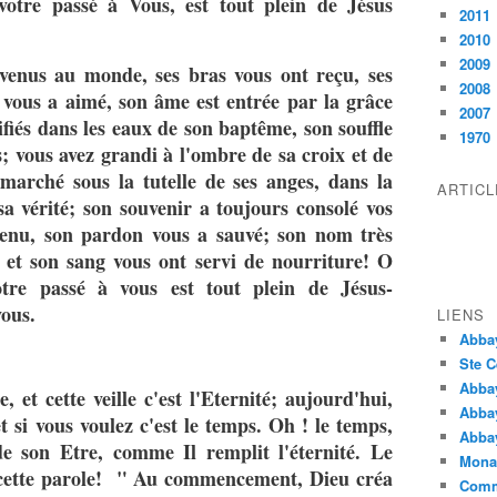
otre passé à Vous, est tout plein de Jésus
2011
2010
2009
 venus au monde, ses bras vous ont reçu, ses
2008
 vous a aimé, son âme est entrée par la grâce
2007
ifiés dans les eaux de son baptême, son souffle
1970
; vous avez grandi à l'ombre de sa croix et de
 marché sous la tutelle de ses anges, dans la
ARTIC
a vérité; son souvenir a toujours consolé vos
utenu, son pardon vous a sauvé; son nom très
r et son sang vous ont servi de nourriture! O
tre passé à vous est tout plein de Jésus-
vous.
LIENS
Abba
Ste C
Abba
e, et cette veille c'est l'Eternité; aujourd'hui,
Abba
et si vous voulez c'est le temps. Oh ! le temps,
Abbay
e son Etre, comme Il remplit l'éternité. Le
Monas
 à cette parole! " Au commencement, Dieu créa
Comm