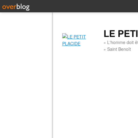
LE PET
« L'homme doit êt
» Saint Benoît