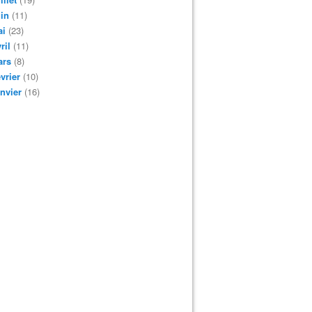
in
(11)
ai
(23)
ril
(11)
ars
(8)
vrier
(10)
nvier
(16)