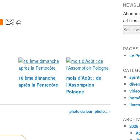
NEWSL
Abonnez
articles 
0
Email
PAGES
Le Pe
CATÉG
spirit
10 ème dimanche
mois d'Août : de
diver
après la Pentecôte
l'Assomption
vide
Pologne
homé
livres
photo du jour :photo... »
ARCHI
2026
A
Ju