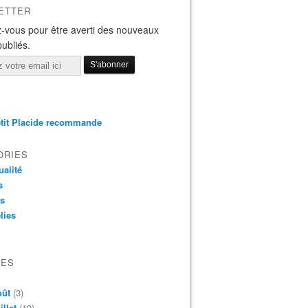
ETTER
-vous pour être averti des nouveaux
publiés.
tit Placide recommande
ORIES
ualité
s
os
lies
VES
oût
(3)
illet
(19)