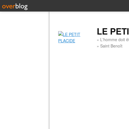
LE PET
« L'homme doit êt
» Saint Benoît