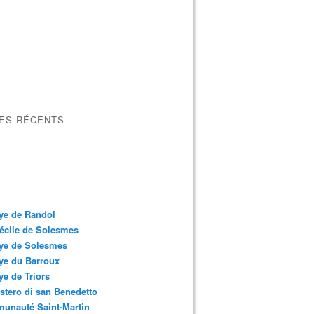
LES RÉCENTS
ye de Randol
écile de Solesmes
ye de Solesmes
ye du Barroux
e de Triors
tero di san Benedetto
unauté Saint-Martin