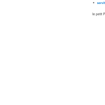
servi
le petit