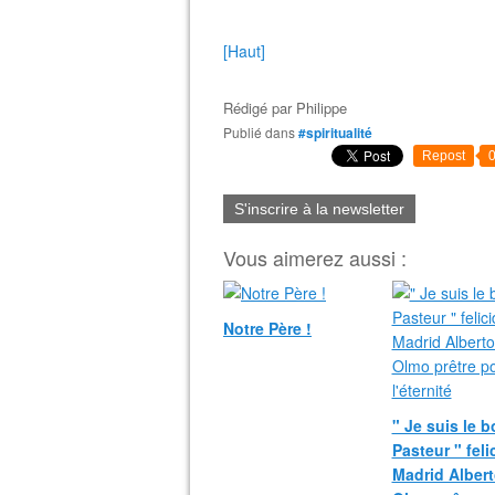
[Haut]
Rédigé par
Philippe
Publié dans
#spiritualité
Repost
S'inscrire à la newsletter
Vous aimerez aussi :
Notre Père !
" Je suis le 
Pasteur " fel
Madrid Albert