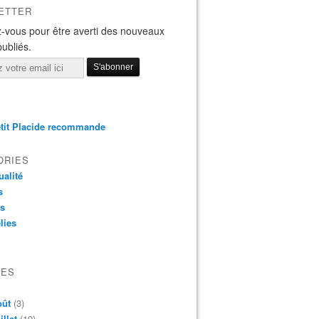
ETTER
-vous pour être averti des nouveaux
publiés.
tit Placide recommande
ORIES
ualité
s
os
lies
VES
oût
(3)
illet
(19)