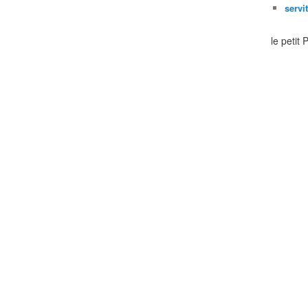
servi
le petit