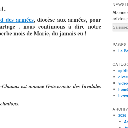
NEWSL
lt.
Abonnez
 nd des armées
, diocèse aux armées, pour
articles 
partage . nous continuons à dire notre
Email
uperbe mois de Marie, du jamais eu !
PAGES
Le Pe
CATÉG
spirit
diver
vide
nt-Chamas est nommé Gouverneur des Invalides
homé
livres
citations.
ARCHI
2026
A
Ju