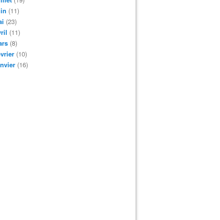
in
(11)
ai
(23)
ril
(11)
ars
(8)
vrier
(10)
nvier
(16)