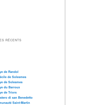
LES RÉCENTS
ye de Randol
écile de Solesmes
ye de Solesmes
ye du Barroux
e de Triors
tero di san Benedetto
unauté Saint-Martin