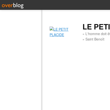
LE PET
« L'homme doit êt
» Saint Benoît