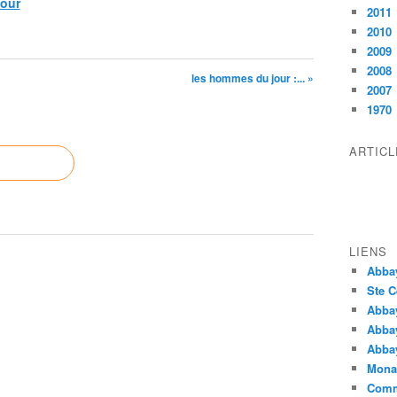
pour
2011
2010
2009
2008
les hommes du jour :... »
2007
1970
ARTIC
LIENS
Abba
Ste C
Abba
Abba
Abbay
Monas
Comm