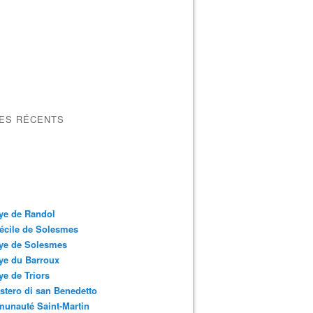
LES RÉCENTS
ye de Randol
écile de Solesmes
ye de Solesmes
ye du Barroux
e de Triors
tero di san Benedetto
unauté Saint-Martin