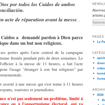
Dios por todos los Caídos de ambos
NEWSL
onciliación.
Abonnez
articles 
n acte de réparation avant la messe
...
Email
os Caïdos a demandé pardon à Dieu parce
PAGES
Le Pe
lique dans un but non religieux.
 ses portes après l'acte central de la campagne
CATÉG
intenue fermée pendant près de deux semaines. Le
spirit
'officier à la messe de 11 heures, a fait l'acte
diver
vide
pour l'usage "étranger à son but religieux" par
homé
vernementale.
livres
t assisté à une messe qui s'est tenue à 11 heures
oyants, touristes et journalistes.
ARCHI
2026
co n'est pas seulement un problème, limité à
A
geance ou à l'opportunisme électoral, qui va
Ju