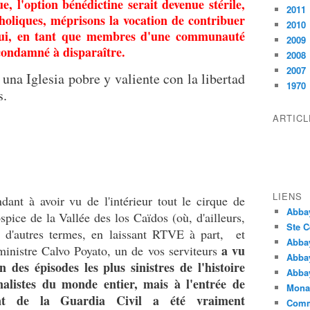
e, l'option bénédictine serait devenue stérile,
2011
tholiques, méprisons la vocation de contribuer
2010
l qui, en tant que membres d'une communauté
2009
 condamné à disparaître.
2008
2007
una Iglesia pobre y valiente con la libertad
1970
s.
ARTIC
LIENS
ant à avoir vu de l'intérieur tout le cirque de
Abba
pice de la Vallée des los Caïdos (où, d'ailleurs,
Ste C
 d'autres termes, en laissant RTVE à part, et
Abba
a vu
ministre Calvo Poyato, un de vos serviteurs
Abba
 des épisodes les plus sinistres de l'histoire
Abbay
nalistes du monde entier, mais à l'entrée de
Monas
nt de la Guardia Civil a été vraiment
Comm