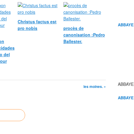
Christus factus est
ABBAYE
pro nobis
procès de
canonisation :Pedro
bon
Ballester.
icidades
o del
pour
ABBAYE
les moines. »
ABBAYE