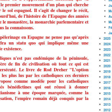
e le premier mouvement d'un plan qui cherche
Ju
 le sol espagnol. Il s'agit de changer le récit,
M
rd'hui, de l'histoire de l'Espagne des années
Av
e le monastère, la monarchie parlementaire et
M
us la connaissons.
Fé
Ja
 pèlerinage en Espagne ne pense pas qu'après
2025
endra un statu quo qui implique même une
2024
e existence.
2023
2022
oliques n'est pas endémique de la péninsule,
2021
re de fin de civilisation où tout ce qui est
2020
persécuté. Le livre de Rod Dreher "L'option
2019
s les plus lus par les catholiques ces derniers
2018
ropose comme modèle pour les catholiques
2017
és bénédictines qui ont réussi à donner
2016
stianisme à une époque marquée, comme la
2015
lisation, l'empire romain déjà conquis par la
2014
2013
2012