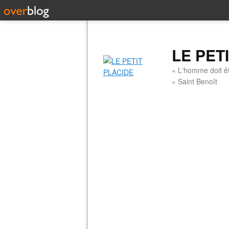
LE PET
« L'homme doit êt
» Saint Benoît