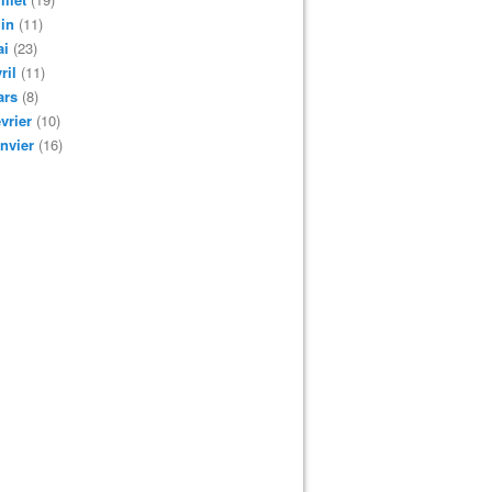
in
(11)
ai
(23)
ril
(11)
ars
(8)
vrier
(10)
nvier
(16)