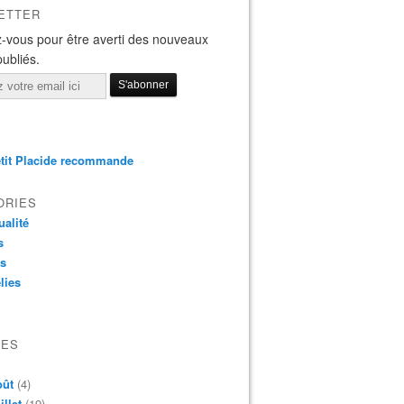
ETTER
-vous pour être averti des nouveaux
publiés.
tit Placide recommande
ORIES
ualité
s
os
lies
VES
oût
(4)
illet
(19)