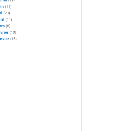
in
(11)
ai
(23)
ril
(11)
ars
(8)
vrier
(10)
nvier
(16)