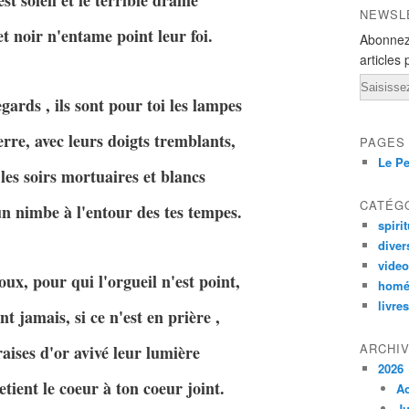
st soleil et le terrible drame
NEWSL
et noir n'entame point leur foi.
Abonnez
articles 
Email
ards , ils sont pour toi les lampes
erre, avec leurs doigts tremblants,
PAGES
Le Pe
es soirs mortuaires et blancs
CATÉG
 nimbe à l'entour des tes tempes.
spirit
diver
vide
x, pour qui l'orgueil n'est point,
homé
livres
t jamais, si ce n'est en prière ,
ARCHI
ises d'or avivé leur lumière
2026
tient le coeur à ton coeur joint.
A
Ju