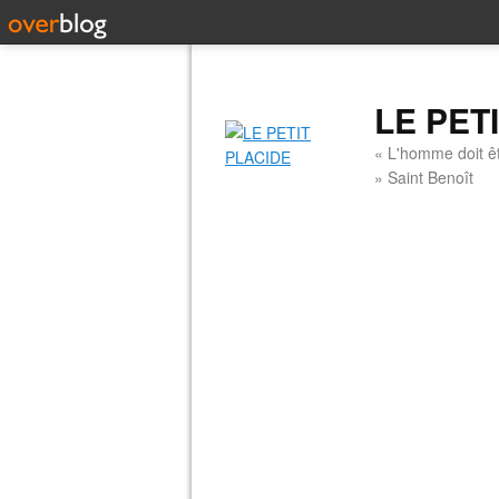
LE PET
« L'homme doit êt
» Saint Benoît