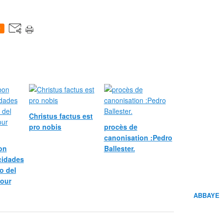
0
Christus factus est
pro nobis
procès de
canonisation :Pedro
bon
Ballester.
icidades
o del
pour
ABBAYE