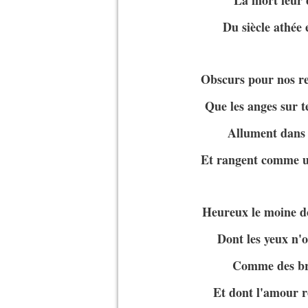
La mort leur e
Du siècle athée 
Obscurs pour nos reg
Que les anges sur t
Allument dans l
Et rangent comme un
Heureux le moine dou
Dont les yeux n'on
Comme des bra
Et dont l'amour re