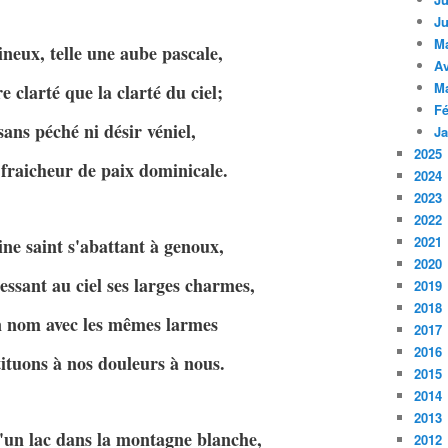
Ju
M
ineux, telle une aube pascale,
Av
M
 clarté que la clarté du ciel;
Fé
sans péché ni désir véniel,
Ja
2025
raicheur de paix dominicale.
2024
2023
2022
2021
ne saint s'abattant à genoux,
2020
essant au ciel ses larges charmes,
2019
2018
on nom avec les mêmes larmes
2017
2016
ituons à nos douleurs à nous.
2015
2014
2013
u'un lac dans la montagne blanche,
2012