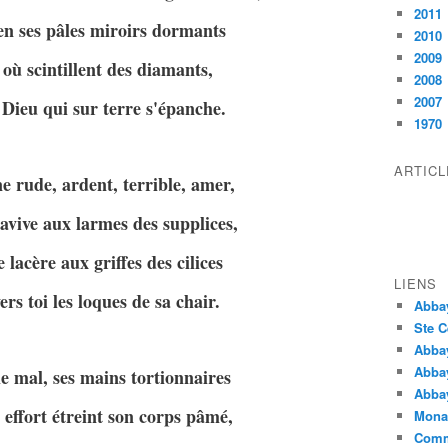
2011
en ses pâles miroirs dormants
2010
2009
 où scintillent des diamants,
2008
2007
 Dieu qui sur terre s'épanche.
1970
ARTIC
 rude, ardent, terrible, amer,
ravive aux larmes des supplices,
 lacère aux griffes des cilices
LIENS
ers toi les loques de sa chair.
Abba
Ste C
Abba
Abba
le mal, ses mains tortionnaires
Abbay
 effort étreint son corps pâmé,
Monas
Comm