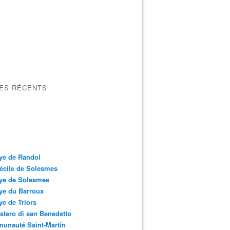
LES RÉCENTS
ye de Randol
écile de Solesmes
ye de Solesmes
ye du Barroux
e de Triors
tero di san Benedetto
unauté Saint-Martin