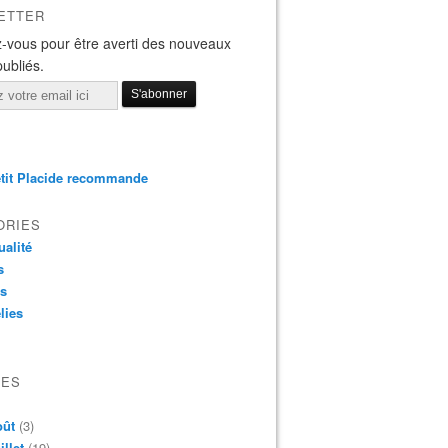
ETTER
-vous pour être averti des nouveaux
publiés.
tit Placide recommande
ORIES
ualité
s
os
lies
VES
oût
(3)
illet
(19)