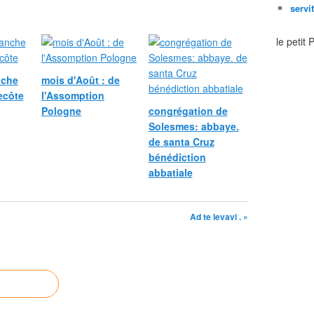
servi
le petit
nche
mois d'Août : de
ecôte
l'Assomption
Pologne
congrégation de
Solesmes: abbaye.
de santa Cruz
bénédiction
abbatiale
Ad te levavi . »