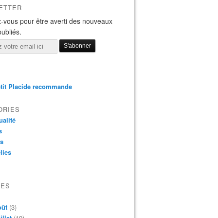
ETTER
-vous pour être averti des nouveaux
publiés.
tit Placide recommande
ORIES
ualité
s
os
lies
VES
oût
(3)
illet
(19)