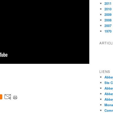
2011
2010
2009
2008
2007
1970
ARTIC
LIENS
Abba
Ste C
Abba
Abba
0
Abbay
Monas
Comm