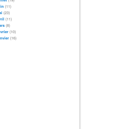
in
(11)
ai
(23)
ril
(11)
ars
(8)
vrier
(10)
nvier
(16)