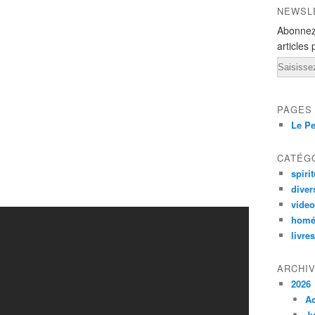
NEWSL
Abonnez
articles 
Email
PAGES
Le Pe
CATÉG
spirit
diver
vide
homé
livres
ARCHI
2026
A
Ju