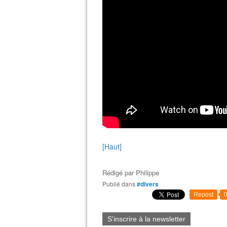
[Haut]
Rédigé par
Philippe
Publié dans
#divers
Repost
S'inscrire à la newsletter