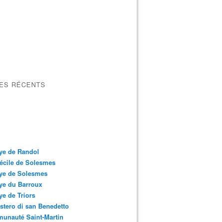
LES RÉCENTS
ye de Randol
écile de Solesmes
ye de Solesmes
ye du Barroux
e de Triors
tero di san Benedetto
unauté Saint-Martin