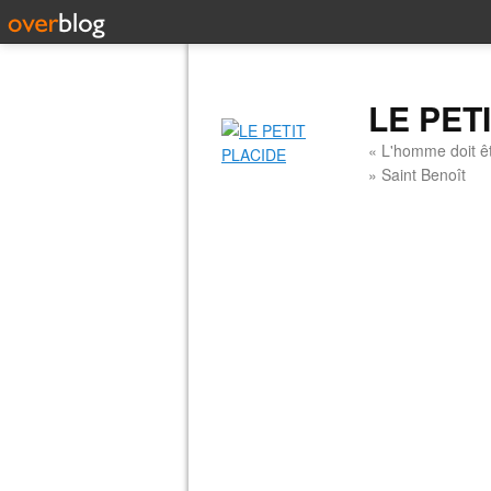
LE PET
« L'homme doit êt
» Saint Benoît