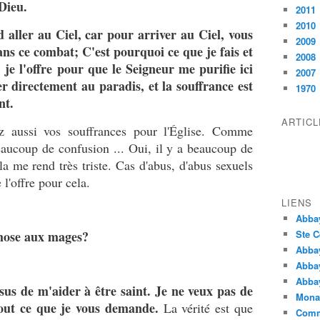
Dieu.
2011
2010
 aller au Ciel, car pour arriver au Ciel, vous
2009
dans ce combat; C'est pourquoi ce que je fais et
2008
 je l'offre pour que le Seigneur me purifie ici
2007
ler directement au paradis, et la souffrance est
1970
nt.
ARTIC
z aussi vos souffrances pour l'Église. Comme
eaucoup de confusion ... Oui, il y a beaucoup de
a me rend très triste. Cas d'abus, d'abus sexuels
 l'offre pour cela.
LIENS
Abba
hose aux mages?
Ste C
Abba
Abba
Abbay
ésus de m'aider à être saint. Je ne veux pas de
Monas
tout ce que je vous demande.
La vérité est que
Comm