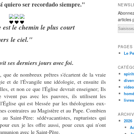
sí quiero ser recordado siempre."
NEWSL
Abonnez
articles 
 est le chemin le plus court
Email
vers le ciel."
PAGES
Le Pe
l vit ses derniers jours avec foi.
CATÉG
, que de nombreux prêtres s'écartent de la vraie
spirit
diver
gie et de l'Évangile une idéologie, et ensuite ils
vide
es, et non ce que l'Église devrait enseigner; Ils
homé
 vivent pas avec les pauvres, ils utilisent les
livres
l'Église qui est blessée par les théologiens eux-
nes contraires au Magistère et au Pape. Combien
ARCHI
 au Saint-Père: sédévacantistes, rupturistes qui
2026
 pour eux je les offre aussi, pour ceux qui n'ont
A
mmunion avec le Saint-Père.
Ju