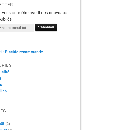
ETTER
-vous pour être averti des nouveaux
publiés.
tit Placide recommande
ORIES
ualité
s
os
lies
VES
oût
(3)
illet
(19)