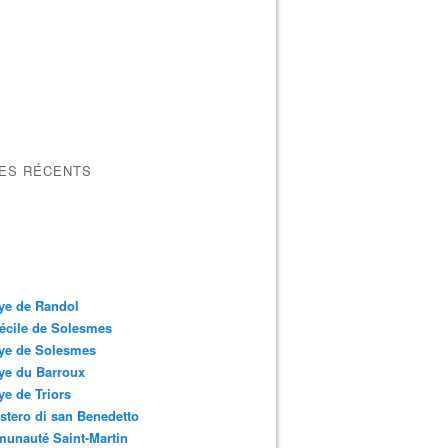
LES RÉCENTS
ye de Randol
écile de Solesmes
ye de Solesmes
ye du Barroux
e de Triors
tero di san Benedetto
unauté Saint-Martin