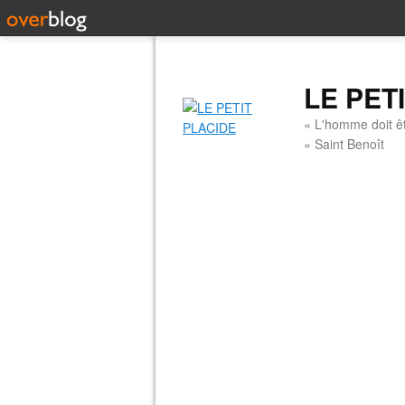
LE PET
« L'homme doit êt
» Saint Benoît