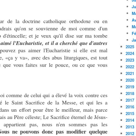
Ju
M
Av
ur de la doctrine catholique orthodoxe ou en
M
oudrais qu'on se souvienne de moi comme d'un
Fé
 d'étincelle; et je veux qu'il dise sur ma tombe
Ja
imé l'Eucharistie, et il a cherché que d'autres
2025
uvez pas aimer l'Eucharistie si elle est mal
2024
, «ça y va», avec des abus liturgiques, est tout
2023
 que vous faites sur le pouce, ou ce que vous
2022
2021
2020
2019
2018
oi comme de celui qui a élevé la voix contre ces
2017
é le Saint Sacrifice de la Messe, et qui les a
2016
dans un effort pour être le meilleur, mais parce
2015
ais au Père céleste; Le Sacrifice éternel de Jésus-
2014
s appartient pas, nous n'en sommes pas les
2013
Nous ne pouvons donc pas modifier quelque
2012