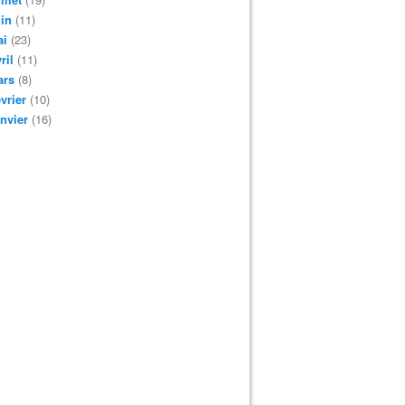
in
(11)
ai
(23)
ril
(11)
ars
(8)
vrier
(10)
nvier
(16)