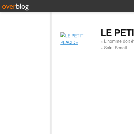
LE PET
« L'homme doit êt
» Saint Benoît