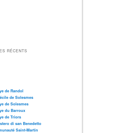
LES RÉCENTS
ye de Randol
écile de Solesmes
ye de Solesmes
ye du Barroux
e de Triors
tero di san Benedetto
unauté Saint-Martin