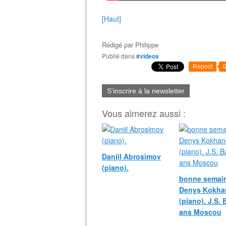
[Haut]
Rédigé par
Philippe
Publié dans
#videos
Repost
S'inscrire à la newsletter
Vous aimerez aussi :
Daniil Abrosimov
(piano).
bonne semain
Denys Kokha
(piano). J.S.
ans Moscou