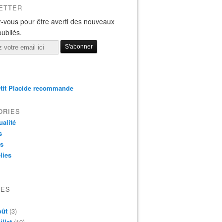
ETTER
-vous pour être averti des nouveaux
publiés.
tit Placide recommande
ORIES
ualité
s
os
lies
VES
oût
(3)
illet
(19)