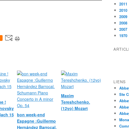
2011
2010
2009
2008
2007
1970
0
ARTIC
LIENS
Abba
Ste C
Maxim
Abba
e !
Tereshchenko.
Abba
novsky
(12yo) Mozart
Abbay
 Bach 15
bon week-end
Monas
Espagne :Guillermo
Comm
Hernández Barrocal.