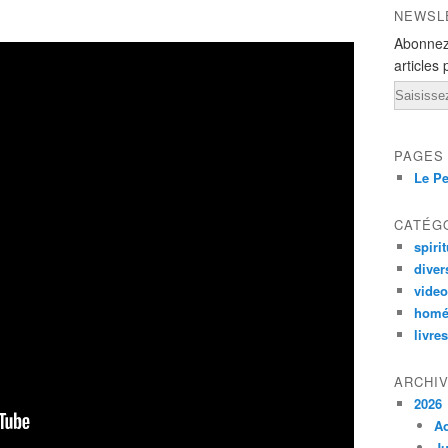
NEWSL
Abonnez
articles 
Email
PAGES
Le Pe
CATÉG
spirit
diver
vide
homé
livres
ARCHI
2026
A
Ju