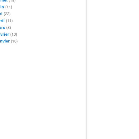
in
(11)
ai
(23)
ril
(11)
ars
(8)
vrier
(10)
nvier
(16)