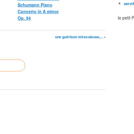
servi
Schumann Piano
Concerto in A minor
le petit
Op. 54
une guérison miraculeuse,... »