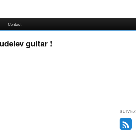
Contact
delev guitar !
SUIVEZ