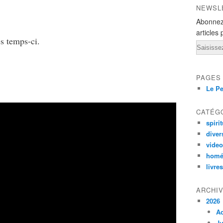
NEWSL
Abonnez
articles 
es temps-ci.
Email
PAGES
Le Pe
CATÉG
spirit
diver
vide
homé
livres
ARCHI
2026
A
Ju