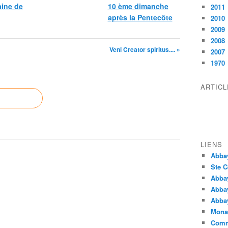
ine de
10 ème dimanche
2011
après la Pentecôte
2010
2009
2008
Veni Creator spiritus.... »
2007
1970
ARTIC
LIENS
Abba
Ste C
Abba
Abba
Abbay
Monas
Comm