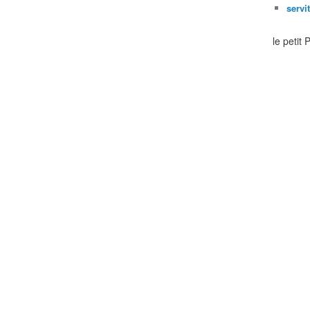
servi
le petit