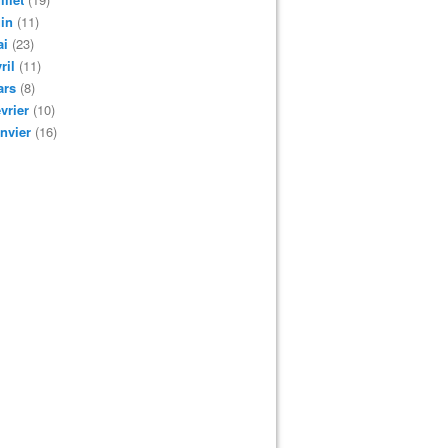
in
(11)
ai
(23)
ril
(11)
ars
(8)
vrier
(10)
nvier
(16)