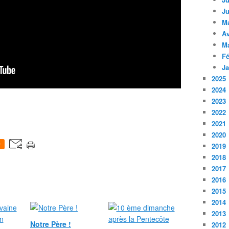
Ju
M
Av
M
Fé
Ja
2025
2024
2023
2022
2021
2020
0
2019
2018
2017
2016
2015
2014
2013
Notre Père !
2012