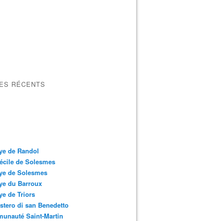
LES RÉCENTS
ye de Randol
écile de Solesmes
ye de Solesmes
ye du Barroux
e de Triors
tero di san Benedetto
unauté Saint-Martin