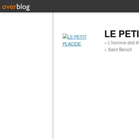
LE PET
« L'homme doit êt
» Saint Benoît