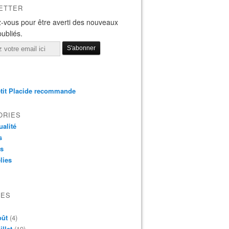
ETTER
-vous pour être averti des nouveaux
publiés.
tit Placide recommande
ORIES
ualité
s
os
lies
VES
oût
(4)
illet
(19)