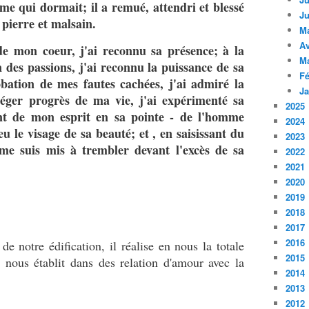
âme qui dormait; il a remué, attendri et blessé
Ju
pierre et malsain.
M
Av
 mon coeur, j'ai reconnu sa présence; à la
M
on des passions, j'ai reconnu la puissance de sa
Fé
obation de mes fautes cachées, j'ai admiré la
Ja
léger progrès de ma vie, j'ai expérimenté sa
2025
nt de mon esprit en sa pointe - de l'homme
2024
eu le visage de sa beauté; et , en saisissant du
2023
 me suis mis à trembler devant l'excès de sa
2022
2021
2020
2019
2018
2017
2016
e notre édification, il réalise en nous la totale
2015
l nous établit dans des relation d'amour avec la
2014
2013
2012