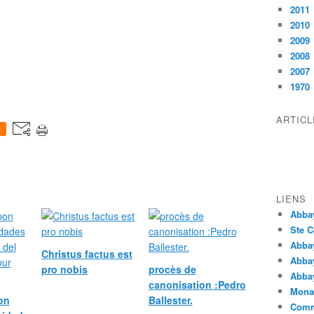
2011
2010
2009
2008
2007
1970
ARTIC
0
LIENS
Abba
Ste C
Abba
Christus factus est
Abba
pro nobis
procès de
Abbay
canonisation :Pedro
Monas
bon
Ballester.
Comm