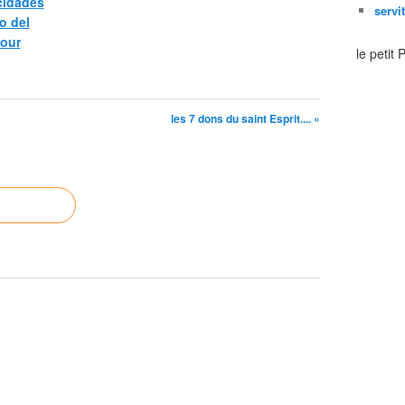
icidades
servi
o del
pour
le petit
les 7 dons du saint Esprit.... »