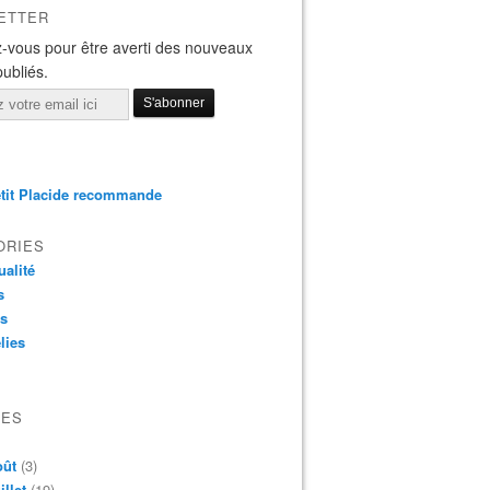
ETTER
-vous pour être averti des nouveaux
publiés.
tit Placide recommande
ORIES
ualité
s
os
lies
VES
oût
(3)
illet
(19)