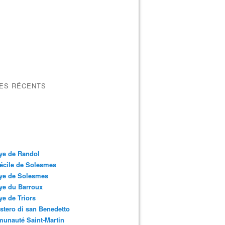
LES RÉCENTS
ye de Randol
écile de Solesmes
ye de Solesmes
ye du Barroux
e de Triors
tero di san Benedetto
unauté Saint-Martin