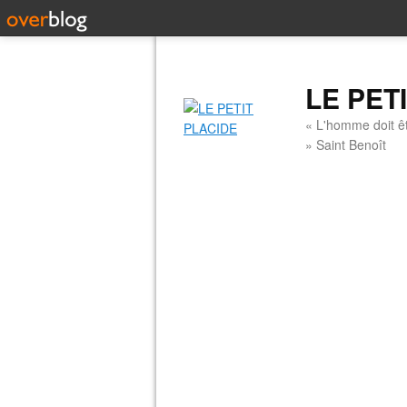
LE PET
« L'homme doit êt
» Saint Benoît