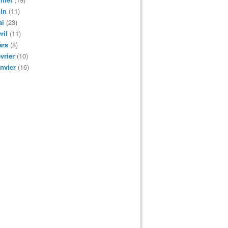
in
(11)
ai
(23)
ril
(11)
ars
(8)
vrier
(10)
nvier
(16)