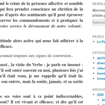
d le relais de la présence affective et sensible
NEWSL
 qui fera prendre conscience au chrétien de la
Abonnez
us d'après des sentiments qu'il peut éprouver
articles 
bserver les commandements et à pratiquer la
Email
otre service le dévouement de notre volonté..
PAGES
tude alors active qui nous fait adhérer à la
Le Pe
fficace.
CATÉG
onnait toujours aux signes de conversion..
spirit
diver
ssi , la visite du Verbe - je parle en insensé -
vide
'il soit entré souvent en moi, plusieurs fois j'ai
homé
qu'il était venu, je me rappelle qu'il était là;
livres
son entrée, mais la sentir, jamais, et sa sortie
ARCHI
2026
ses voies sont à ce point indiscernables,
A
ent? Il est vivant et efficace; et dès qu'il est
Ju