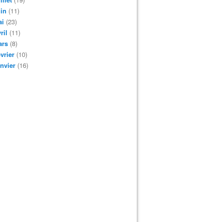
in
(11)
ai
(23)
ril
(11)
ars
(8)
vrier
(10)
nvier
(16)