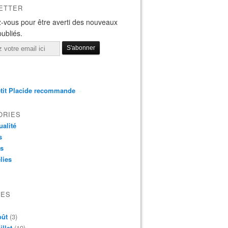
ETTER
-vous pour être averti des nouveaux
publiés.
tit Placide recommande
ORIES
ualité
s
os
lies
VES
oût
(3)
illet
(19)