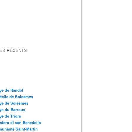
LES RÉCENTS
ye de Randol
écile de Solesmes
ye de Solesmes
ye du Barroux
e de Triors
tero di san Benedetto
unauté Saint-Martin