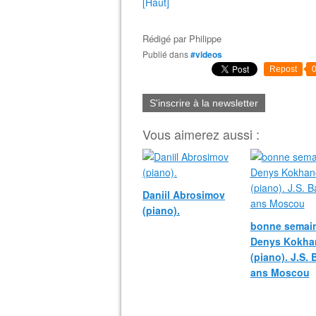
[Haut]
Rédigé par
Philippe
Publié dans
#videos
Repost
S'inscrire à la newsletter
Vous aimerez aussi :
Daniil Abrosimov
(piano).
bonne semain
Denys Kokha
(piano). J.S.
ans Moscou