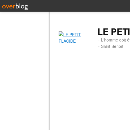
LE PET
« L'homme doit êt
» Saint Benoît