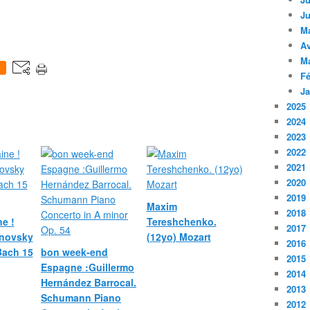
Ju
M
Av
M
0
Fé
Ja
2025
2024
2023
2022
2021
2020
2019
Maxim
2018
e !
Tereshchenko.
2017
novsky
(12yo) Mozart
2016
 Bach 15
bon week-end
2015
Espagne :Guillermo
2014
Hernández Barrocal.
2013
Schumann Piano
2012