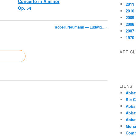
Concerto in A minor
2011
Op. 54
2010
2009
2008
Robert Neumann — Ludwig... »
2007
1970
ARTIC
LIENS
Abba
Ste C
Abba
Abba
Abbay
Monas
Comm