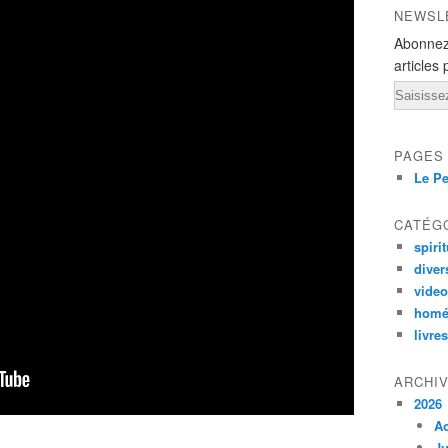
NEWSL
Abonnez
articles 
Email
PAGES
Le Pe
CATÉG
spirit
diver
vide
homé
livres
ARCHI
2026
A
Ju