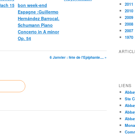
2011
 Bach 15
bon week-end
2010
Espagne :Guillermo
2009
Hernández Barrocal.
2008
Schumann Piano
2007
Concerto in A minor
1970
Op. 54
ARTIC
6 Janvier : fête de l'Epiphanie.... »
LIENS
Abba
Ste C
Abba
Abba
Abbay
Monas
Comm