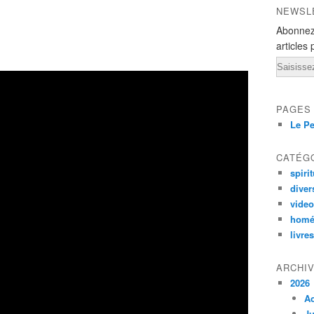
NEWSL
Abonnez
articles 
Email
PAGES
Le Pe
CATÉG
spirit
diver
vide
homé
livres
ARCHI
2026
A
Ju