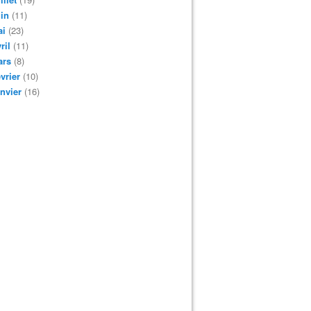
in
(11)
ai
(23)
ril
(11)
ars
(8)
vrier
(10)
nvier
(16)