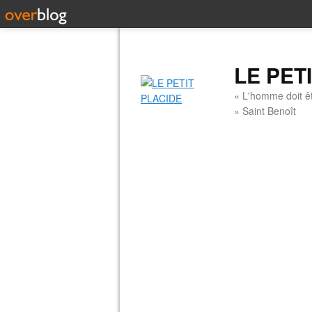
LE PET
« L'homme doit êt
» Saint Benoît