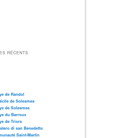
LES RÉCENTS
ye de Randol
écile de Solesmes
ye de Solesmes
ye du Barroux
e de Triors
tero di san Benedetto
unauté Saint-Martin