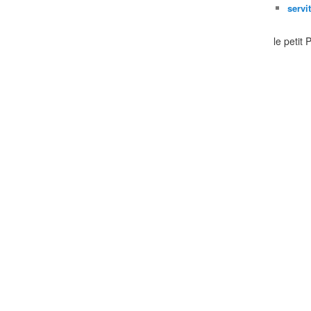
servi
le petit