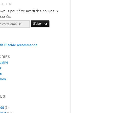
ETTER
-vous pour être averti des nouveaux
publiés.
tit Placide recommande
ORIES
ualité
s
os
lies
VES
oût
(3)
illet
(19)