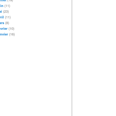
in
(11)
ai
(23)
ril
(11)
ars
(8)
vrier
(10)
nvier
(16)