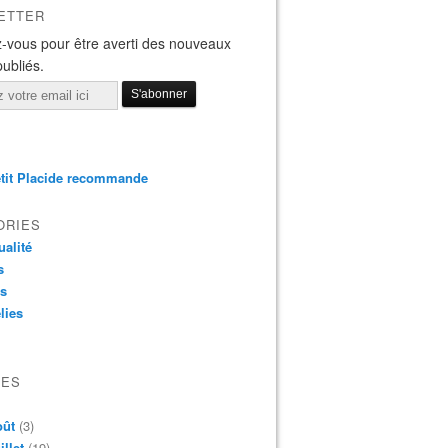
ETTER
-vous pour être averti des nouveaux
publiés.
tit Placide recommande
ORIES
ualité
s
os
lies
VES
oût
(3)
illet
(19)