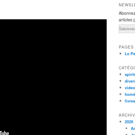
NEWSL
Abonnez
articles 
Email
PAGES
Le Pe
CATÉG
spirit
diver
vide
homé
livres
ARCHI
2026
A
Ju