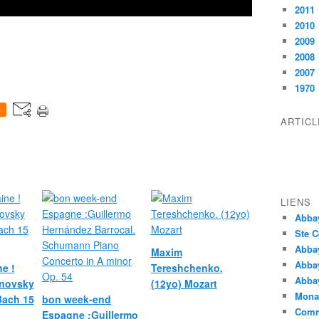
2011
2010
2009
2008
2007
1970
0
ARTIC
LIENS
Abba
Ste C
Abba
Maxim
Abba
e !
Tereshchenko.
Abbay
novsky
(12yo) Mozart
Monas
 Bach 15
bon week-end
Comm
Espagne :Guillermo