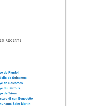
LES RÉCENTS
ye de Randol
écile de Solesmes
ye de Solesmes
ye du Barroux
e de Triors
tero di san Benedetto
unauté Saint-Martin