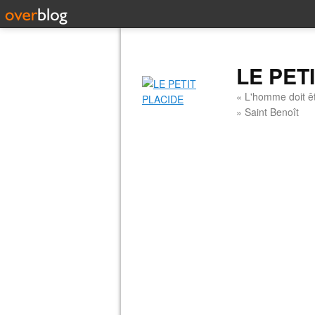
LE PET
« L'homme doit êt
» Saint Benoît