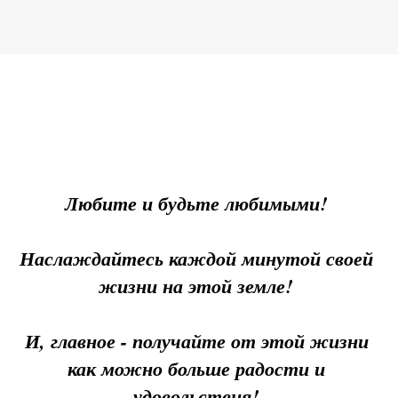
Любите и будьте любимыми! 
Наслаждайтесь каждой минутой своей 
жизни на этой земле! 
И, главное - получайте от этой жизни 
как можно больше радости и 
удовольствия! 