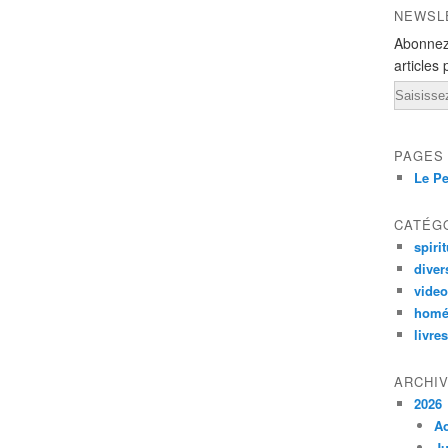
NEWSL
Abonnez
articles 
Email
PAGES
Le Pe
CATÉG
spirit
diver
vide
homé
livres
ARCHI
2026
A
Ju