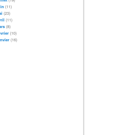
in
(11)
ai
(23)
ril
(11)
ars
(8)
vrier
(10)
nvier
(16)