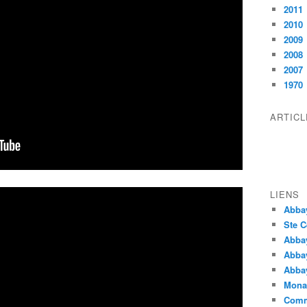
2011
2010
2009
2008
2007
1970
ARTIC
LIENS
Abba
Ste C
Abba
Abba
Abbay
Monas
Comm