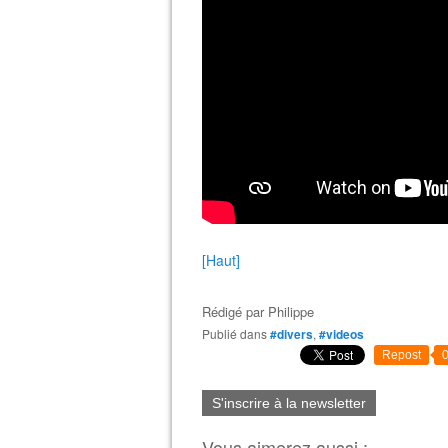
[Haut]
Rédigé par
Philippe
Publié dans
#divers
,
#videos
Repost
S'inscrire à la newsletter
Vous aimerez aussi :