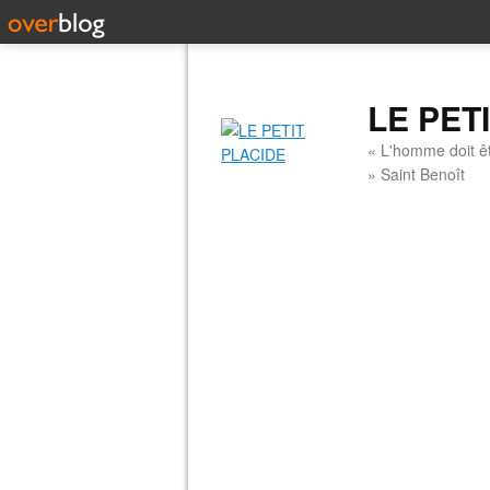
LE PET
« L'homme doit êt
» Saint Benoît