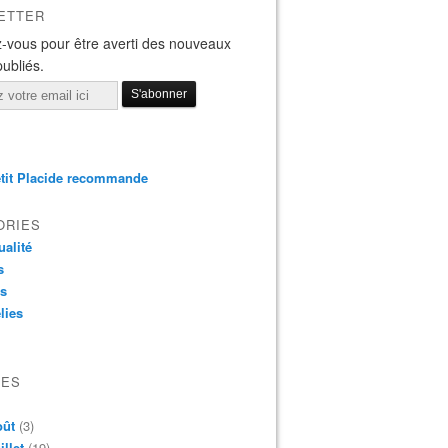
ETTER
-vous pour être averti des nouveaux
publiés.
tit Placide recommande
ORIES
ualité
s
os
lies
VES
oût
(3)
illet
(19)