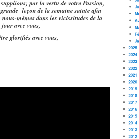
supplions; par la vertu de votre Passion,
Ju
 grande leçon de la semaine sainte afin
M
 nous-mêmes dans les vicissitudes de la
Av
 jour avec vous,
M
Fé
tre glorifiés avec vous,
Ja
2025
.
2024
2023
2022
2021
2020
2019
2018
2017
2016
2015
2014
2013
2012