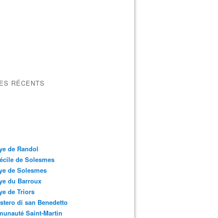
LES RÉCENTS
ye de Randol
écile de Solesmes
ye de Solesmes
ye du Barroux
e de Triors
tero di san Benedetto
unauté Saint-Martin