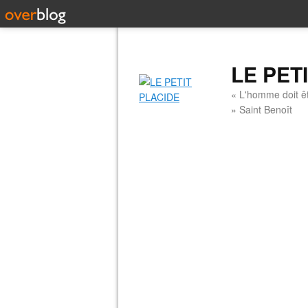
LE PET
« L'homme doit êt
» Saint Benoît