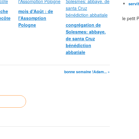
servi
nche
mois d'Août : de
ecôte
l'Assomption
le petit
Pologne
congrégation de
Solesmes: abbaye.
de santa Cruz
bénédiction
abbatiale
bonne semaine !Adam... »