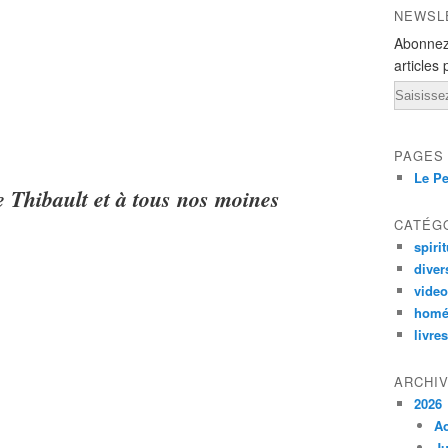
NEWSL
Abonnez
articles 
Email
PAGES
Le Pe
e Thibault et à tous nos moines
CATÉG
spirit
diver
vide
homé
livres
ARCHI
2026
A
Ju