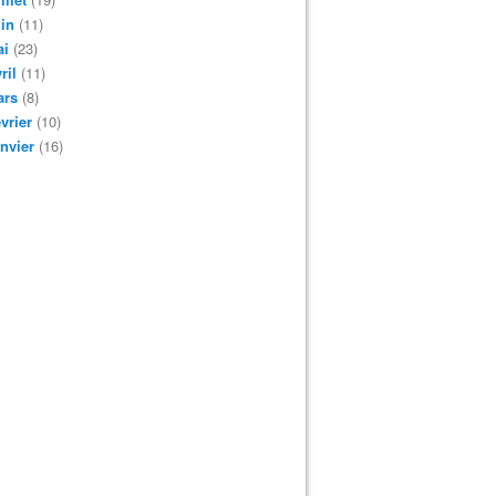
in
(11)
ai
(23)
ril
(11)
ars
(8)
vrier
(10)
nvier
(16)