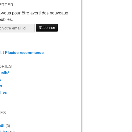
ETTER
-vous pour être averti des nouveaux
publiés.
tit Placide recommande
ORIES
ualité
s
os
lies
VES
oût
(3)
illet
(19)