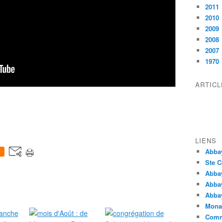
2011
2010
2009
2008
2007
1970
ARTIC
LIENS
Abba
0
Ste C
Abba
Abba
Abbay
Monas
Comm