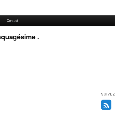
Contact
nquagésime .
SUIVEZ