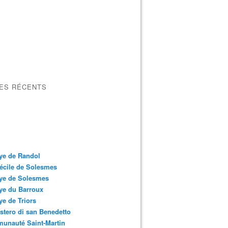
LES RÉCENTS
ye de Randol
écile de Solesmes
ye de Solesmes
ye du Barroux
e de Triors
tero di san Benedetto
unauté Saint-Martin