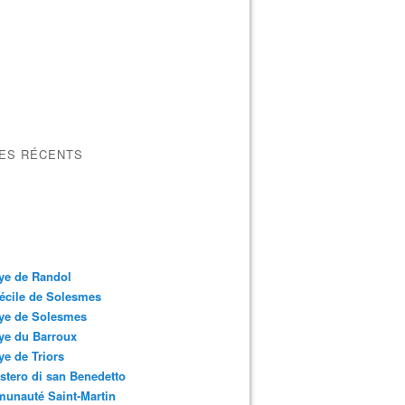
LES RÉCENTS
ye de Randol
écile de Solesmes
ye de Solesmes
ye du Barroux
e de Triors
tero di san Benedetto
unauté Saint-Martin