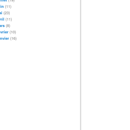
in
(11)
ai
(23)
ril
(11)
ars
(8)
vrier
(10)
nvier
(16)