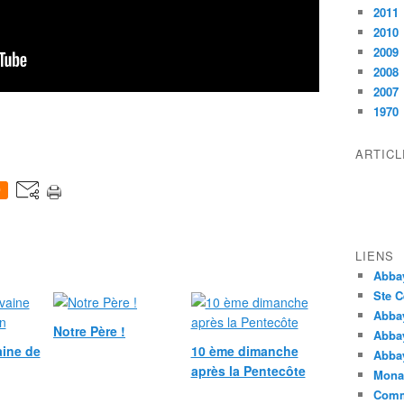
2011
2010
2009
2008
2007
1970
ARTIC
0
LIENS
Abba
Ste C
Abba
Notre Père !
Abba
ine de
10 ème dimanche
Abbay
après la Pentecôte
Monas
Comm