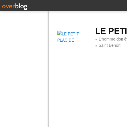
LE PET
« L'homme doit êt
» Saint Benoît