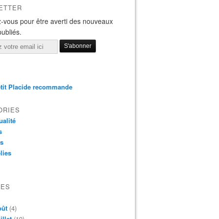
ETTER
-vous pour être averti des nouveaux
publiés.
tit Placide recommande
ORIES
ualité
s
os
lies
VES
oût
(4)
illet
(19)