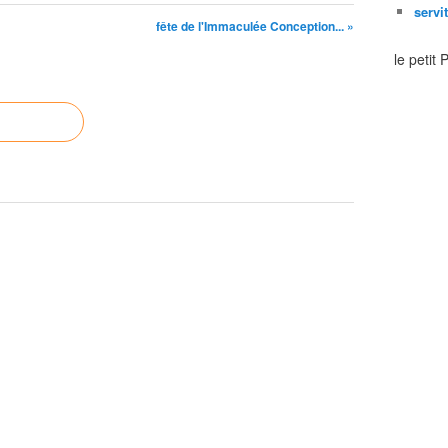
servi
fête de l'Immaculée Conception... »
le petit