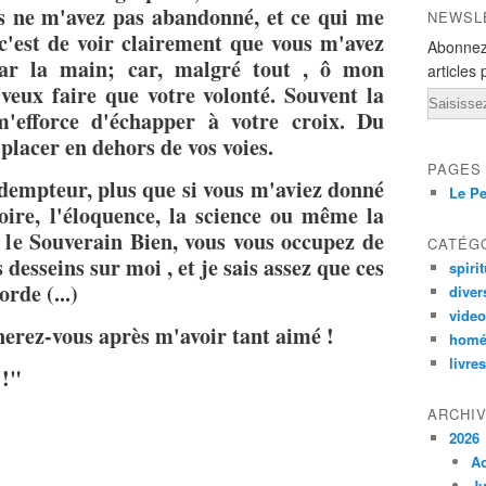
s ne m'avez pas abandonné, et ce qui me
NEWSL
 c'est de voir clairement que vous m'avez
Abonnez
ar la main; car, malgré tout , ô mon
articles 
 veux faire que votre volonté. Souvent la
Email
 m'efforce d'échapper à votre croix. Du
placer en dehors de vos voies.
PAGES
empteur, plus que si vous m'aviez donné
Le Pe
loire, l'éloquence, la science ou même la
s le Souverain Bien, vous vous occupez de
CATÉG
 desseins sur moi , et je sais assez que ces
spirit
rde (...)
diver
vide
rez-vous après m'avoir tant aimé !
homé
livres
 !"
ARCHI
2026
A
Ju